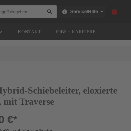
Warenkor
Service/Hilfe
KONTAKT
JOBS + KARRIERE
Hybrid-Schiebeleiter, eloxierte
 mit Traverse
0 €*
 MwSt. zzgl. Versandkosten