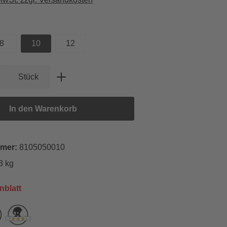
hlen
8
10
12
Anzahl: Gib den gewünschten Wert ein oder
Stück
In den Warenkorb
mmer:
8105050010
3 kg
nblatt