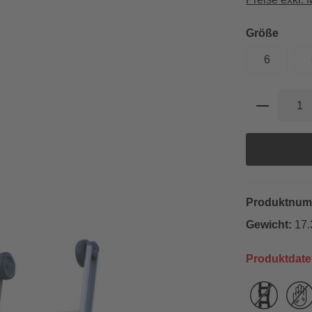
auswä
Größe
6
Produkt 
Produktnu
Gewicht:
17.
Produktdate