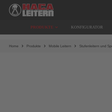
springen
Zur Hauptnavigation springen
PRODUKTE
KONFIGURATOR
Home
Produkte
Mobile Leitern
Stufenleitern und Sp
Bildergalerie überspringen