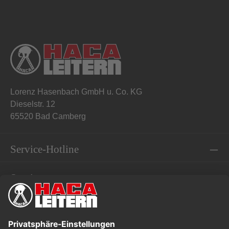
Lorenz Hasenbach GmbH u. Co. KG
Dieselstr. 12
65520 Bad Camberg
Service-Hotline
Service
Informationen