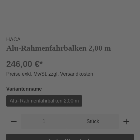
HACA
Alu-Rahmenfahrbalken 2,00 m
246,00 €*
Preise exkl. MwSt. zzgl. Versandkosten
auswählen
Variantenname
Alu- Rahmenfahrbalken 2,00 m
Produkt Anzahl: Gib den gewünschten Wert e
Stück