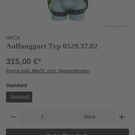
Abbildung ähnlich
HACA
Auffanggurt Typ 0529.37.02
315,00 €*
Preise exkl. MwSt. zzgl. Versandkosten
auswählen
Standard
Standard
Produkt Anzahl: Gib den gewünschten Wert e
Stück