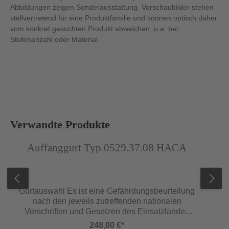
Abbildungen zeigen Sonderausstattung. Vorschaubilder stehen
stellvertretend für eine Produktfamilie und können optisch daher
vom konkret gesuchten Produkt abweichen, u.a. bei
Stufenanzahl oder Material.
Produktgalerie überspringen
Verwandte Produkte
Abbildung ähnlich
Auffanggurt Typ 0529.37.08 HACA
Gurtauswahl Es ist eine Gefährdungsbeurteilung
nach den jeweils zutreffenden nationalen
Vorschriften und Gesetzen des Einsatzlandes
vorzunehmen. Die Auswahl des Gurtes ist
248,00 €*