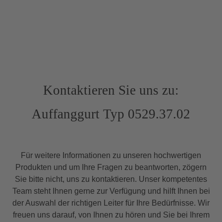
abhängig von den Anforderungen des
Arbeitseinsatzes. HACA-Fallschutzsysteme
werden bestimmungsgemäß zum Steigen
genutzt oder als horizontaler Anschlagpunkt ­
verwendet. Der zu verwendende Gurt muss so
gestaltet sein, dass die maximale Dehnung bei
Ausübung der maximalen Horizontalkraft durch
den Benutzer eine Unfallgefährdung für den
vorgesehenen Einsatz ausschließt. Der Gurt
Kontaktieren Sie uns zu:
muss die für den vorgesehenen Einsatz
geeigneten Ösen haben.Der Gurt „HACA“ wird
Auffanggurt Typ 0529.37.02
von einem Partner speziell für uns gefertigt und
ist optimal auf unsere Fallschutzläufer
angepasst, um beim senkrechten Steigen mit
einem Horizontalzugläufer den optimalen
Komfort und die höchste Sicherheit zu bieten.
Für weitere Informationen zu unseren hochwertigen
Auch für die Nutzung unserer Steighilfe „Clifter“
Produkten und um Ihre Fragen zu beantworten, zögern
ist der Gurt optimal ausgelegt. mit Rückenöse mit
Sie bitte nicht, uns zu kontaktieren. Unser kompetentes
Bandöse (Steigschutzöse) mit BrustöseFür die
Team steht Ihnen gerne zur Verfügung und hilft Ihnen bei
Nutzung der Steigöse
ausgelegtRückenpolsterNach DIN EN 361 und
der Auswahl der richtigen Leiter für Ihre Bedürfnisse. Wir
DIN EN 385Nutzlast max. 150 KgMax.
freuen uns darauf, von Ihnen zu hören und Sie bei Ihrem
Nutzungsdauer beträgt 10 Jahre