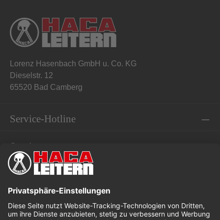
Lorenz Hasenbach GmbH u. Co. KG
Dieselstr. 12
65520 Bad Camberg
Service-Hotline
Service
Informationen