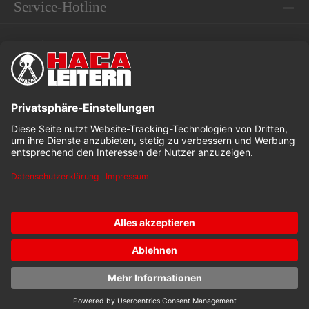
Service-Hotline
Service
Informationen
* Alle Preise exkl. gesetzl. Mehrwertsteuer
Dieses Angebot ist speziell für Industrie, Handwerk und
Gewerbe bestimmt.
Kataloge
Stellenangebote
Downloads
© 2026 Lorenz Hasenbach GmbH u. Co. KG with ❤ by
mister
bk!