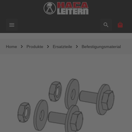
alt springen
Waren
Home
Produkte
Ersatzteile
Befestigungsmaterial
Bildergalerie überspringen