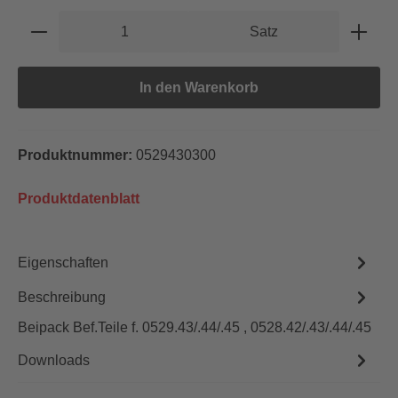
Produkt Anzahl: Gib den gewünschten Wert e
Satz
In den Warenkorb
Produktnummer:
0529430300
Produktdatenblatt
Eigenschaften
Beschreibung
Beipack Bef.Teile f. 0529.43/.44/.45 , 0528.42/.43/.44/.45
Downloads