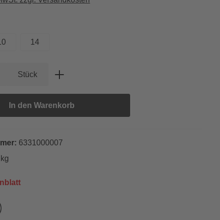
hlen
10
14
Anzahl: Gib den gewünschten Wert ein oder
Stück
In den Warenkorb
mmer:
6331000007
 kg
nblatt