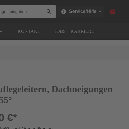
Warenkor
Service/Hilfe
KONTAKT
JOBS + KARRIERE
flegeleitern, Dachneigungen
 55°
0 €*
 MwSt. zzgl. Versandkosten