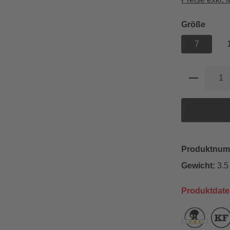
auswä
Größe
7
Produkt 
Produktnu
Gewicht:
3.5
Produktdate