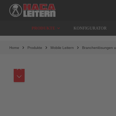
springen
Zur Hauptnavigation springen
PRODUKTE
KONFIGURATOR
Home
Produkte
Mobile Leitern
Branchenlösungen u
Bildergalerie überspringen