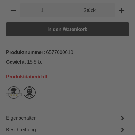
Produkt Anzahl: Gib den gewünschten Wert e
Stück
In den Warenkorb
Produktnummer:
6577000010
Gewicht:
15.5 kg
Produktdatenblatt
Eigenschaften
Beschreibung