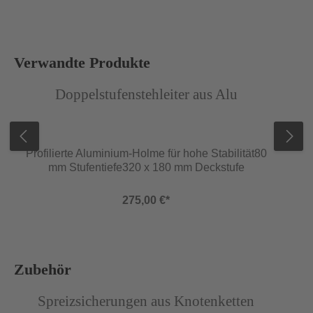
Produktgalerie überspringen
Verwandte Produkte
Abbildung ähnlich
Abb
Doppelstufenstehleiter aus Alu
Profilierte Aluminium-Holme für hohe Stabilität80
mm Stufentiefe320 x 180 mm Deckstufe
275,00 €*
Produktgalerie überspringen
Zubehör
Abbildung ähnlich
Spreizsicherungen aus Knotenketten