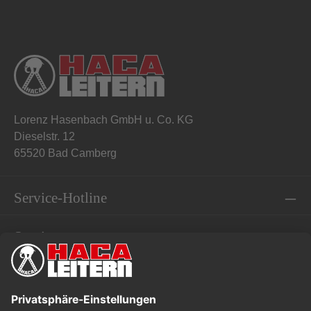
Lorenz Hasenbach GmbH u. Co. KG
Dieselstr. 12
65520 Bad Camberg
Service-Hotline
Service
Informationen