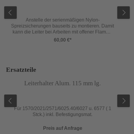
Anstelle der serienmäßigen Nylon-
Spreizsicherungen bauseits zu montieren. Damit
kann die Leiter bei Arbeiten mit offener Flamme
oder beim Schweißen eingesetzt werden.
60,00 €*
Passend zu allen Holmprofilen. Verzinkt.
Produktgalerie überspringen
Ersatzteile
Abbildung ähnlich
Abb
Leiterhalter Alum. 115 mm lg.
Für 1570/2021/2571/6025.40/6027 u. 6577 ( 1
Stck.) inkl. Befestigungsmat.
Preis auf Anfrage