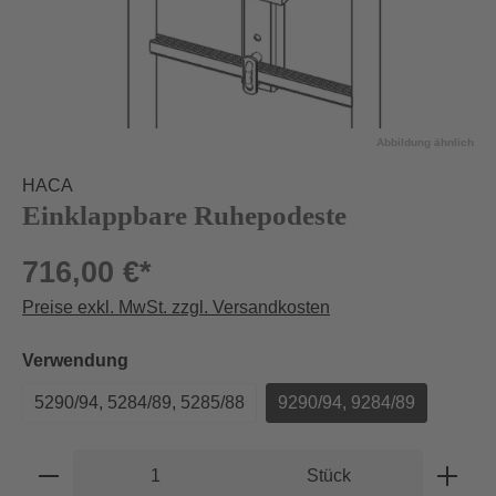
Abbildung ähnlich
HACA
Einklappbare Ruhepodeste
716,00 €*
Preise exkl. MwSt. zzgl. Versandkosten
auswählen
Verwendung
5290/94, 5284/89, 5285/88
9290/94, 9284/89
Produkt Anzahl: Gib den gewünschten Wert e
Stück