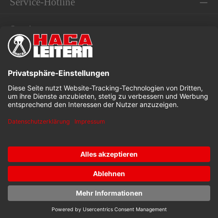
Service-Hotline
Service
Informationen
* Alle Preise exkl. gesetzl. Mehrwertsteuer
Dieses Angebot ist speziell für Industrie, Handwerk und
Gewerbe bestimmt.
Kataloge
Stellenangebote
Downloads
© 2026 Lorenz Hasenbach GmbH u. Co. KG with ❤ by
mister
bk!