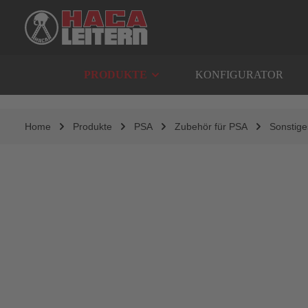
springen
Zur Hauptnavigation springen
PRODUKTE
KONFIGURATOR
Home
Produkte
PSA
Zubehör für PSA
Sonstig
Bildergalerie überspringen