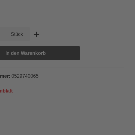
swählen
Anzahl: Gib den gewünschten Wert ein oder
Stück
In den Warenkorb
mmer:
0529740065
nblatt