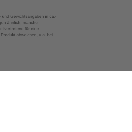
 und Gewichtsangaben in ca.-
ngen ähnlich, manche
llvertretend für eine
Produkt abweichen, u.a. bei
Kontaktieren Sie uns zu:
Ersatzteilebox für Kleinteile