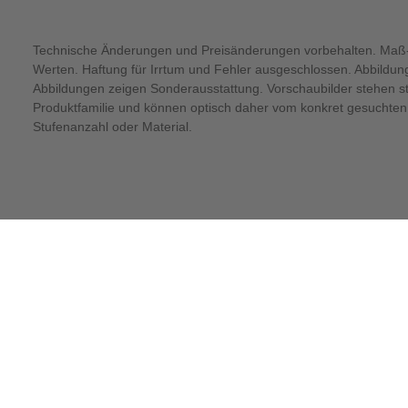
Technische Änderungen und Preisänderungen vorbehalten. Maß-
Werten. Haftung für Irrtum und Fehler ausgeschlossen. Abbildu
Abbildungen zeigen Sonderausstattung. Vorschaubilder stehen ste
Produktfamilie und können optisch daher vom konkret gesuchten 
Stufenanzahl oder Material.