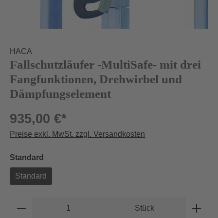
HACA
Fallschutzläufer -MultiSafe- mit drei
Fangfunktionen, Drehwirbel und
Dämpfungselement
935,00 €*
Preise exkl. MwSt. zzgl. Versandkosten
auswählen
Standard
Standard
Produkt Anzahl: Gib den gewünschten Wert e
Stück