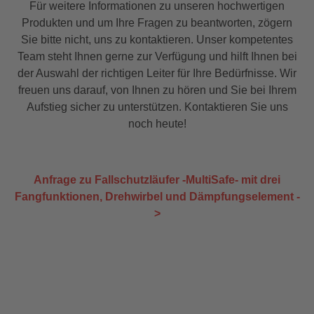
Für weitere Informationen zu unseren hochwertigen
Verwendung auf unseren Fallschutzschienen nie
Produkten und um Ihre Fragen zu beantworten, zögern
die sichere Verwendung
Sie bitte nicht, uns zu kontaktieren. Unser kompetentes
beeinträchtigen.Ausgezeichnete
LaufeigenschaftenVerfügt über 3
Team steht Ihnen gerne zur Verfügung und hilft Ihnen bei
Fangfunktionen: 1. Fangfunktion: Bei vertikalem
der Auswahl der richtigen Leiter für Ihre Bedürfnisse. Wir
Sturz fängt die 1. Fangfunktion 2. Fangfunktion:
freuen uns darauf, von Ihnen zu hören und Sie bei Ihrem
Durch eine automatische horizontale
Aufstieg sicher zu unterstützen. Kontaktieren Sie uns
Zugbegrenzung fängt das Gerät beim Sturz nach
hinten (fall-back und sit-back) 3. Fangfunktion:
noch heute!
Eine Fliehkraftbremse löst bei hoher
Fallgeschwindigkeit einen Bremsimpuls aus und
aktiviert Fangfunktion 1.Zugelassen für
Anfrage zu Fallschutzläufer -MultiSafe- mit drei
Personen von 40 kg bis 150 kgDie in der DIN
EN 353-1 geforderte maximale Stoßkraft mit
Fangfunktionen, Drehwirbel und Dämpfungselement -
einem 100 kg Stahlgewicht ist mit 5 kN um 17 %
>
unterschrittenHöchste Sicherheit, da der Läufer
nach einer Sturzbelastung wieder voll einsetzbar
ist. Dadurch ist ein unmittelbarer Folgesturz
ebenfalls gesichertDer Karabinerhaken ist mit
einem Drehwirbel ausgestattetBesonders
leichtgängig, dadurch keine Ermüdung und
geringe Belastung beim SteigenSehr gute