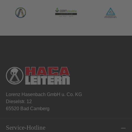
Laufeigenschaften durch allseitige
Rollenführung und lange AchsabständeKontakt
zur Führungsschiene erfolgt über Kugellager-
RollenRichtiges Einführen in die
Fallschutzschiene wird zwangsweise
gewährleistetBeim Auf- und Abstieg sind die
Arme entlastetBis 15° Rückenlage und 20°
Seitenlage einsetzbarZusätzlich geeignet für
waagrechte FallschutzschienenWerkstoff:
Aluminium, Edelstahl
Lorenz Hasenbach GmbH u. Co. KG
Dieselstr. 12
65520 Bad Camberg
Service-Hotline