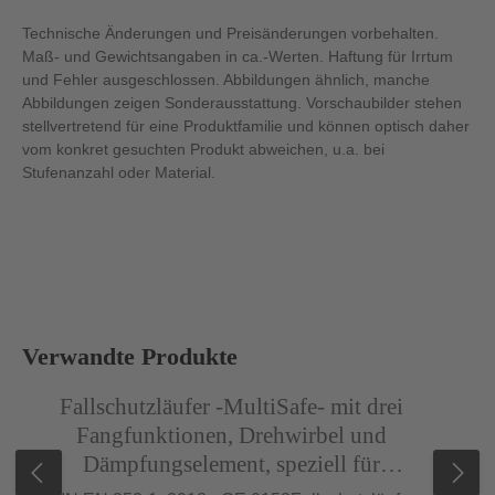
Technische Änderungen und Preisänderungen vorbehalten.
Maß- und Gewichtsangaben in ca.-Werten. Haftung für Irrtum
und Fehler ausgeschlossen. Abbildungen ähnlich, manche
Abbildungen zeigen Sonderausstattung. Vorschaubilder stehen
stellvertretend für eine Produktfamilie und können optisch daher
vom konkret gesuchten Produkt abweichen, u.a. bei
Stufenanzahl oder Material.
Produktgalerie überspringen
Verwandte Produkte
Abbildung ähnlich
Abb
Fallschutzläufer -MultiSafe- mit drei
Fangfunktionen, Drehwirbel und
Dämpfungselement, speziell für
Mobilfunk