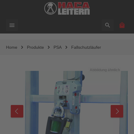
alt springen
Waren
Home
Produkte
PSA
Fallschutzläufer
Bildergalerie überspringen
Abbildung ähnlich