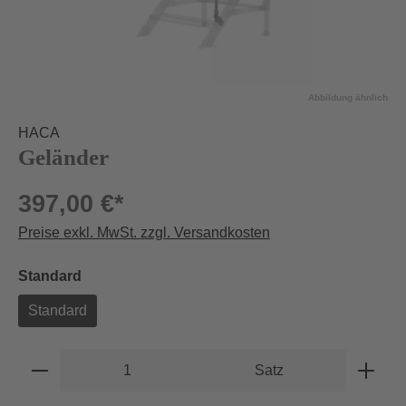
Abbildung ähnlich
HACA
Geländer
397,00 €*
Preise exkl. MwSt. zzgl. Versandkosten
auswählen
Standard
Standard
Produkt Anzahl: Gib den gewünschten Wert e
Satz