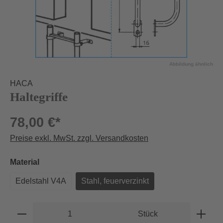
Abbildung ähnlich
HACA
Haltegriffe
78,00 €*
Preise exkl. MwSt. zzgl. Versandkosten
auswählen
Material
Edelstahl V4A
Stahl, feuerverzinkt
Produkt Anzahl: Gib den gewünschten Wert e
Stück