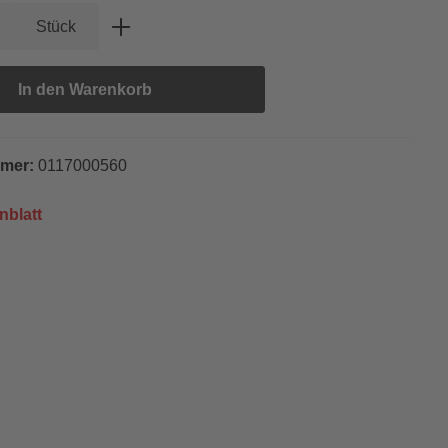
Anzahl: Gib den gewünschten Wert ein oder
Stück
In den Warenkorb
mmer:
0117000560
nblatt