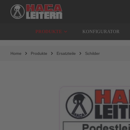
springen
Zur Hauptnavigation springen
PRODUKTE
KONFIGURATOR
Home
Produkte
Ersatzteile
Schilder
Bildergalerie überspringen