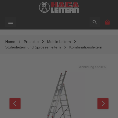
alt springen
Waren
Home
Produkte
Mobile Leitern
Stufenleitern und Sprossenleitern
Kombinationsleitern
Bildergalerie überspringen
Abbildung ähnlich