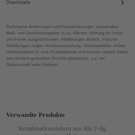
Downloads
Technische Änderungen und Preisänderungen vorbehalten.
Maß- und Gewichtsangaben in ca.-Werten. Haftung für Irrtum
und Fehler ausgeschlossen. Abbildungen ähnlich, manche
Abbildungen zeigen Sonderausstattung. Vorschaubilder stehen
stellvertretend für eine Produktfamilie und können optisch daher
vom konkret gesuchten Produkt abweichen, u.a. bei
Stufenanzahl oder Material.
Produktgalerie überspringen
Verwandte Produkte
Abbildung ähnlich
Abb
Kombinationsleitern aus Alu 2-tlg.