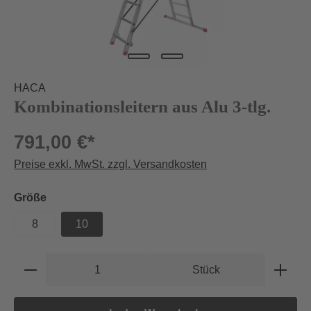
HACA
Kombinationsleitern aus Alu 3-tlg.
791,00 €*
Preise exkl. MwSt. zzgl. Versandkosten
auswählen
Größe
8
10
Produkt Anzahl: Gib den gewünschten Wert e
Stück