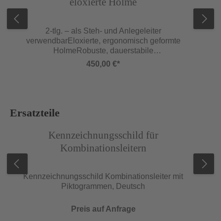
eloxierte Holme
2-tlg. – als Steh- und Anlegeleiter
verwendbarEloxierte, ergonomisch geformte
HolmeRobuste, dauerstabile
MehrfachverpressungHöchste Holmstabilität
450,00 €*
gegen BeulungSteckhaken mit
AbhebesicherungBequemes Stehen durch 35
mm tiefe SprossenSehr ansprechendes
DesignLichte Weite ca. 370 mm, äußere
Leiterbreite ca. 490 mm, Sprossenabstand 300
Produktgalerie überspringen
Ersatzteile
mm, Traversenbreite Gr. 6–10 = 1 m, Gr. 12–18 =
Abbildung ähnlich
Abb
1,2 m
Kennzeichnungsschild für
Kombinationsleitern
Kennzeichnungsschild Kombinationsleiter mit
Piktogrammen, Deutsch
Preis auf Anfrage