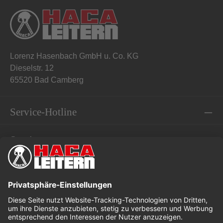
Lorenz Hasenbach GmbH u. Co. KG
Dieselstr. 12
65520 Bad Camberg
Service-Hotline
Service
Informationen