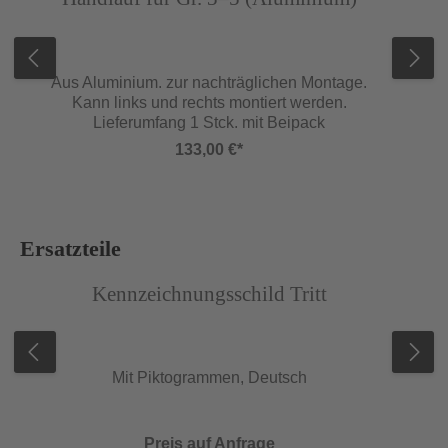
Aus Aluminium. zur nachträglichen Montage.
Kann links und rechts montiert werden.
Lieferumfang 1 Stck. mit Beipack
133,00 €*
Produktgalerie überspringen
Ersatzteile
Abbildung ähnlich
Abb
Kennzeichnungsschild Tritt
Mit Piktogrammen, Deutsch
Preis auf Anfrage