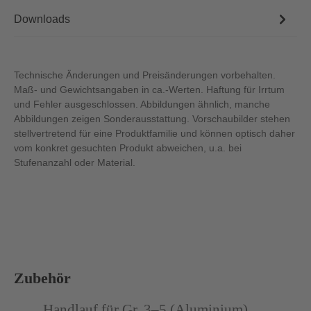
Downloads
Technische Änderungen und Preisänderungen vorbehalten.
Maß- und Gewichtsangaben in ca.-Werten. Haftung für Irrtum
und Fehler ausgeschlossen. Abbildungen ähnlich, manche
Abbildungen zeigen Sonderausstattung. Vorschaubilder stehen
stellvertretend für eine Produktfamilie und können optisch daher
vom konkret gesuchten Produkt abweichen, u.a. bei
Stufenanzahl oder Material.
Produktgalerie überspringen
Zubehör
Abbildung ähnlich
Abb
Handlauf für Gr. 3–5 (Aluminium)