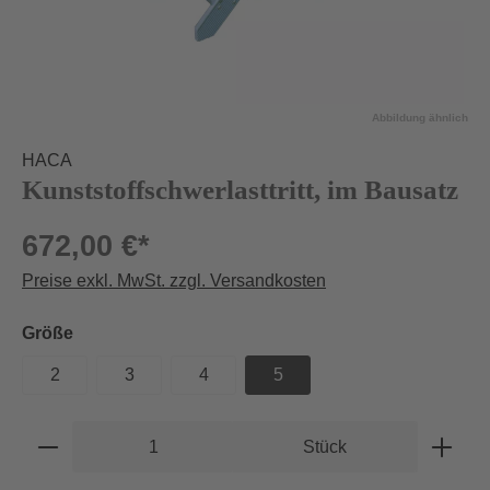
Abbildung ähnlich
HACA
Kunststoffschwerlasttritt, im Bausatz
672,00 €*
Preise exkl. MwSt. zzgl. Versandkosten
auswählen
Größe
2
3
4
5
Produkt Anzahl: Gib den gewünschten Wert e
Stück