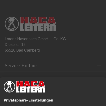
Lorenz Hasenbach GmbH u. Co. KG
Dieselstr. 12
65520 Bad Camberg
Service-Hotline
Service
Informationen