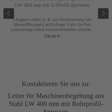
LW 400 mm mit U-Profil-Sprossen
Längere Leitern (z. B. zur Überbrückung von
Mauer­öffnungen) auf Anfrage. Falls Sie Ihre
Leiteranlage selbst zusammenstellen möchten,
so berücksichtigen Sie bitte die Infoseite
176,00 €*
»Einsatzgebiete und Anforderungen für Ortsfeste
Leitern« und unsere dort aufgeführten
Anwendungsbeispiele. Komplette Leiternsätze
dieses Typs auf Anfrage.Ausführung Stahl,
feuerverzinkt nach der DIN EN ISO 1461. Holme
aus rundem Stahlrohr. Sprossen aus
quadratischem Stahlrohrprofil mit
rutschhemmenden Riefen oder U-Profil mit nach
oben durchgedrücktem, äußerst
Kontaktieren Sie uns zu:
rutschhemmendem, doppelreihigem Lochbild.
Holm-/Sprossenverbindung
Leiter für Maschinenbegehung aus
schutzgasgeschweißt. Zubehör und
Sonderausstattungen sowie Befestigungsdübel
Stahl LW 400 mm mit Rohrprofil-
siehe Zubehör. Abmessungen Sprossenabstand
280 mm Äußere Leiterbreite (ohne
Sprossen