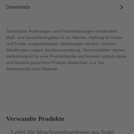
Downloads
Technische Änderungen und Preisänderungen vorbehalten.
Maß- und Gewichtsangaben in ca.-Werten. Haftung für Irrtum
und Fehler ausgeschlossen. Abbildungen ähnlich, manche
Abbildungen zeigen Sonderausstattung. Vorschaubilder stehen
stellvertretend für eine Produktfamilie und können optisch daher
vom konkret gesuchten Produkt abweichen, u.a. bei
Stufenanzahl oder Material.
Produktgalerie überspringen
Verwandte Produkte
Abbildung ähnlich
Leiter für Maschinenbegehung aus Stahl