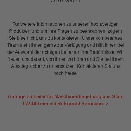
Rückenschutz) 468 mm Lichte Weite 400 mm
Holmachsabstand 434 mm Holme Ø 34
mmBreiter LeitertypHolm-Ø 34
mmStandardisiertes SystemEinfache Montage
Für weitere Informationen zu unseren hochwertigen
Rutschhemmend Bequemer AufstiegAllgemeiner
Produkten und um Ihre Fragen zu beantworten, zögern
EinsatzNotleiternFür den Schacht geeignet
Sie bitte nicht, uns zu kontaktieren. Unser kompetentes
Team steht Ihnen gerne zur Verfügung und hilft Ihnen bei
der Auswahl der richtigen Leiter für Ihre Bedürfnisse. Wir
freuen uns darauf, von Ihnen zu hören und Sie bei Ihrem
Aufstieg sicher zu unterstützen. Kontaktieren Sie uns
noch heute!
Anfrage zu Leiter für Maschinenbegehung aus Stahl
LW 400 mm mit Rohrprofil-Sprossen ->