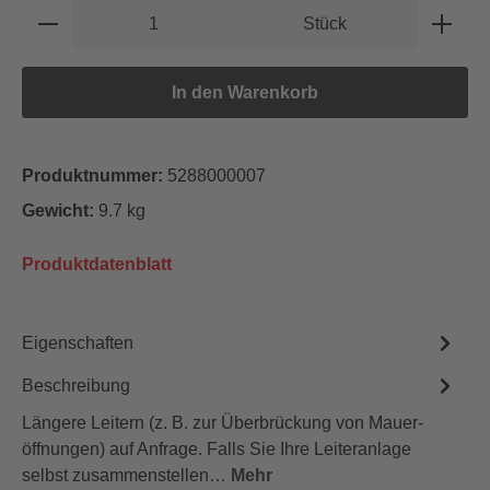
Produkt Anzahl: Gib den gewünschten Wert e
Stück
In den Warenkorb
Produktnummer:
5288000007
Gewicht:
9.7 kg
Produktdatenblatt
Eigenschaften
Beschreibung
Längere Leitern (z. B. zur Überbrückung von Mauer­
öffnungen) auf Anfrage. Falls Sie Ihre Leiteranlage
selbst zusammenstellen…
Mehr