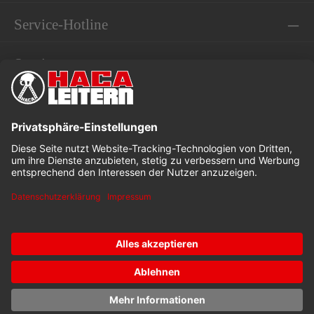
Service-Hotline
Service
Informationen
* Alle Preise exkl. gesetzl. Mehrwertsteuer
Dieses Angebot ist speziell für Industrie, Handwerk und
Gewerbe bestimmt.
Kataloge
Stellenangebote
Downloads
© 2026 Lorenz Hasenbach GmbH u. Co. KG with ❤ by
mister
bk!