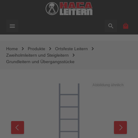
alt springen
Waren
Home
Produkte
Ortsfeste Leitern
Zweiholmleitern und Steigleitern
Grundleitern und Übergangsstücke
Bildergalerie überspringen
Abbildung ähnlich