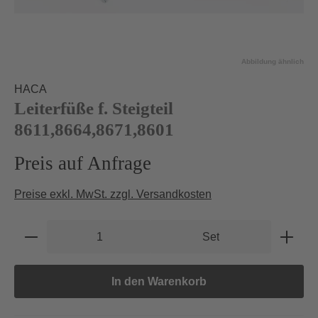
Abbildung ähnlich
HACA
Leiterfüße f. Steigteil
8611,8664,8671,8601
Preis auf Anfrage
Preise exkl. MwSt. zzgl. Versandkosten
Produkt Anzahl: Gib den gewünschten Wert e
Set
In den Warenkorb