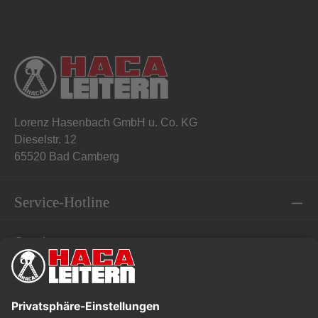
Lorenz Hasenbach GmbH u. Co. KG
Dieselstr. 12
65520 Bad Camberg
Service-Hotline
Service
Informationen