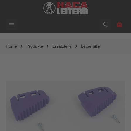
alt springen
Waren
Home
Produkte
Ersatzteile
Leiterfüße
Bildergalerie überspringen