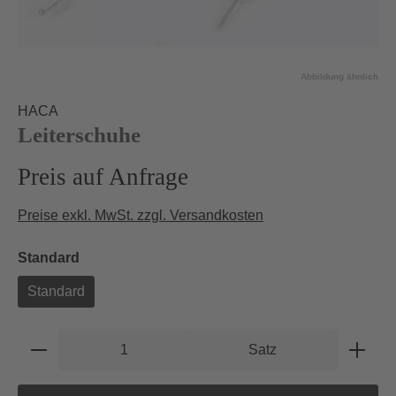
Abbildung ähnlich
HACA
Leiterschuhe
Preis auf Anfrage
Preise exkl. MwSt. zzgl. Versandkosten
auswählen
Standard
Standard
Produkt Anzahl: Gib den gewünschten Wert e
Satz