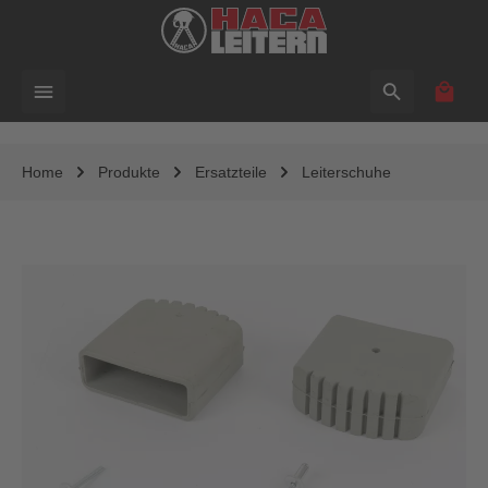
alt springen
Waren
Home
Produkte
Ersatzteile
Leiterschuhe
Bildergalerie überspringen