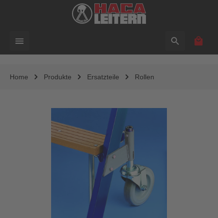
alt springen
Waren
Home
Produkte
Ersatzteile
Rollen
Bildergalerie überspringen