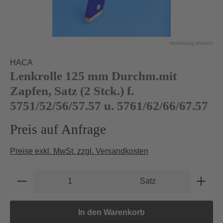
Abbildung ähnlich
HACA
Lenkrolle 125 mm Durchm.mit
Zapfen, Satz (2 Stck.) f.
5751/52/56/57.57 u. 5761/62/66/67.57
Preis auf Anfrage
Preise exkl. MwSt. zzgl. Versandkosten
Produkt Anzahl: Gib den gewünschten Wert e
Satz
In den Warenkorb