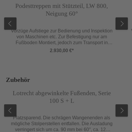
Podesttreppen mit Stützteil, LW 800,
Neigung 60°
Vorzüge Aufstiege zur Bedienung und Inspektion
von Maschinen etc. Zur Befestigung nur am
Fußboden Montiert, jedoch zum Transport in
Baugruppen zerlegt Holme Untere
2.930,00 €*
Wangenenden mit Treppenfußwinkel, inkl.
Bohrung zur Befestigung am Boden Podestholm
mit integrierter 100 mm hoher Fußleiste
Geländer Beidseitig am Aufstieg Dreiseitig am
Podest (andere Ausführungen auf
Produktgalerie überspringen
Zubehör
Kundenwunsch möglich) Stützteil Aus
Abbildung ähnlich
Abb
Aluminium-Profil mit Aluminiumguss-
Lotrecht abgewinkelte Fußenden, Serie
Verbindungen Verschraubt an Treppe und
100 S + L
Podest Mit Winkel, inkl. Bohrung für ortsfeste
Montage Ab SH 3000 liefern wir inkl. obere
Wandbefestigung, siehe Seite 154 Maße
Platzsparend. Die schrägen Wangenenden als
Podestlänge 1000 mm Podestgeländerhöhe
mögliche Stolperstellen entfallen. Die Ausladung
1100 mm Sonderausstattungen (siehe ab Seite
verringert sich um ca. 90 mm bei 60°, ca. 120
149): Podestvergrößerung/-verkleinerung