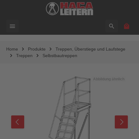
alt springen
Waren
Home
Produkte
Treppen, Überstiege und Laufstege
Treppen
Selbstbautreppen
Bildergalerie überspringen
Abbildung ähnlich