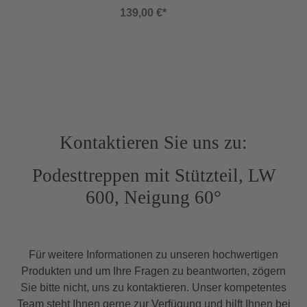
mm bei 45° Neigung. (Für 2 Stück Holme)
Lotrecht abgewinkelte Fußenden anstelle
139,00 €*
schräger Wangenenden Zwischenpodest
Türchen selbstschließend Preis für
Fixmaßtreppen (Zwischenmaße »senkrechte
Höhe...«): Preis der nächsten
GrößeSelbstbautreppen mit Neigung 35° – 36°
entsprechen der Arbeitsstättenverordnung und
den Arbeitsstättenrichtlinien als
Wartungszugang. Selbstbautreppen mit Neigung
W
35° – 55° entsprechen der DGUV 101-002
Kontaktieren Sie uns zu:
„Treppen bei Bauarbeiten“ DIN EN ISO 14122
DIN EN 131 In Anlehnung an DIN EN ISO
Podesttreppen mit Stützteil, LW
14122/DIN EN 131
600, Neigung 60°
Für weitere Informationen zu unseren hochwertigen
Produkten und um Ihre Fragen zu beantworten, zögern
Sie bitte nicht, uns zu kontaktieren. Unser kompetentes
Team steht Ihnen gerne zur Verfügung und hilft Ihnen bei