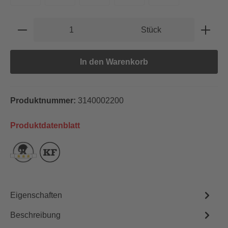
Produkt Anzahl: Gib den gewünschten Wert e
Stück
In den Warenkorb
Produktnummer:
3140002200
Produktdatenblatt
Eigenschaften
Beschreibung