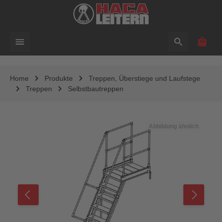
alt springen
Waren
Home
Produkte
Treppen, Überstiege und Laufstege
Treppen
Selbstbautreppen
Bildergalerie überspringen
Abbildung ähnlich