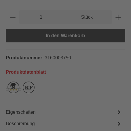
Produkt Anzahl: Gib den gewünschten Wert e
Stück
In den Warenkorb
Produktnummer:
3160003750
Produktdatenblatt
Eigenschaften
Beschreibung