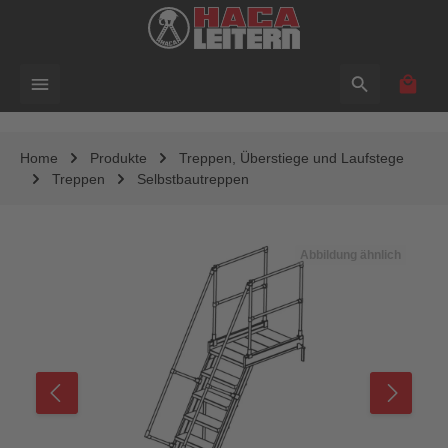
alt springen
Waren
Home
Produkte
Treppen, Überstiege und Laufstege
Treppen
Selbstbautreppen
Bildergalerie überspringen
Abbildung ähnlich