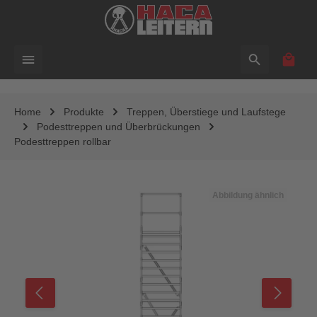
alt springen
Waren
Home
Produkte
Treppen, Überstiege und Laufstege
Podesttreppen und Überbrückungen
Podesttreppen rollbar
Bildergalerie überspringen
Abbildung ähnlich