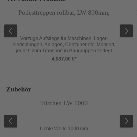
Podesttreppen rollbar, LW 800mm,
Vorzüge Aufstiege für Maschinen, Lager-
einrichtungen, Anlagen, Container etc. Montiert,
jedoch zum Transport in Baugruppen zerlegt
Holme Untere Wangenenden mit
4.087,00 €*
Treppenschuhen Podestholm mit integrierter 100
mm hoher Fußleiste Geländer Beidseitig am
Aufstieg Dreiseitig am Podest (andere
Ausführungen auf Kundenwunsch möglich)
Stützteil Aus Aluminium-Profil mit
Produktgalerie überspringen
Zubehör
Aluminiumguss-Verbindungen Verschraubt an
Abbildung ähnlich
Treppe, Podest und Traversen Rollen
Türchen LW 1000
Rollengelagerte Polyurethanrollen mit
ausgezeichneten Laufeigenschaften und hohem
Sicherheitsstandard Typ 3548.58/3540.58 Mit
zwei nicht überstehenden Traversen Für
Lichte Weite 1000 mm
schmale Gänge geeignet Durch das Betätigen
des Zentralbremshebels werden beide