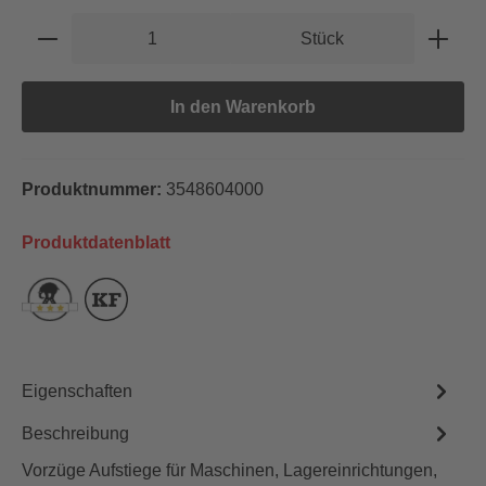
Produkt Anzahl: Gib den gewünschten Wert e
Stück
In den Warenkorb
Produktnummer:
3548604000
Produktdatenblatt
Eigenschaften
Beschreibung
Vorzüge Aufstiege für Maschinen, Lagereinrichtungen,