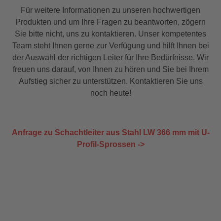
Holm-/Sprossenverbindung
Für weitere Informationen zu unseren hochwertigen
schutzgasgeschweißt. Zubehör und
Sonderausstattungen sowie Befestigungsdübel
Produkten und um Ihre Fragen zu beantworten, zögern
siehe Zubehör. Abmessungen Sprossenabstand
Sie bitte nicht, uns zu kontaktieren. Unser kompetentes
280 mm Äußere Leiterbreite (ohne
Team steht Ihnen gerne zur Verfügung und hilft Ihnen bei
Rückenschutz) 434 mm Lichte Weite 366 mm
der Auswahl der richtigen Leiter für Ihre Bedürfnisse. Wir
Holmachsabstand 400 mm Holme Ø 34
freuen uns darauf, von Ihnen zu hören und Sie bei Ihrem
mmSchmaler LeitertypHolm-Ø 34
mmStandardisiertes SystemEinfache
Aufstieg sicher zu unterstützen. Kontaktieren Sie uns
MontageÄußerst rutschhemmendFür beengte
noch heute!
PlatzverhältnisseEdelstahl V4A - Extrem
KorrosionsbeständigEdelstahl V4A - Im
Trinkwasser verwendbarSpeziell für den
SchachtAllgemeiner Einsatz
Anfrage zu Schachtleiter aus Stahl LW 366 mm mit U-
Profil-Sprossen ->