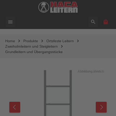
alt springen
Waren
Home
Produkte
Ortsfeste Leitern
Zweiholmleitern und Steigleitern
Grundleitern und Übergangsstücke
Bildergalerie überspringen
Abbildung ähnlich