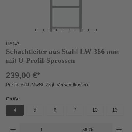
HACA
Schachtleiter aus Stahl LW 366 mm
mit U-Profil-Sprossen
239,00 €*
Preise exkl. MwSt. zzgl. Versandkosten
auswählen
Größe
4
5
6
7
10
13
Produkt Anzahl: Gib den gewünschten Wert e
Stück