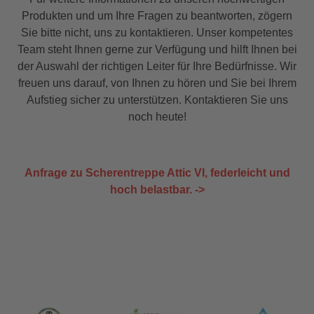
12114 - vorgebohrter Lukenkasten (vereinfachte
Montage) Standardmaße – 120 x 60/70 cm, 130
Produkten und um Ihre Fragen zu beantworten, zögern
x 70 cm, 140 x 70 cm – Kastenhöhe 29 cm
Sie bitte nicht, uns zu kontaktieren. Unser kompetentes
(HACA Attic II), – Kastenhöhe 20 cm (HACA Attic
Team steht Ihnen gerne zur Verfügung und hilft Ihnen bei
I), – lichte Raumhöhe von 230 cm bis 280 cm
der Auswahl der richtigen Leiter für Ihre Bedürfnisse. Wir
Lieferbare Sondermaße (L x B x H) Minimalmaß
freuen uns darauf, von Ihnen zu hören und Sie bei Ihrem
120 x 55 cm bis Maximalmaß 160 x 80 cm,
Kastenhöhe von 18,5 cm bis 71 cm HACA Attic I,
Aufstieg sicher zu unterstützen. Kontaktieren Sie uns
Kasten-höhe von 29 cm bis 71 cm HACA Attic II,
noch heute!
(ab 42,1 cm Kastenhöhe Zusatzstufe im
Lukenkasten), lichte Raumhöhe von 230 bis 280
cm (je nach Rohbau-Öffnungsmaß). Kastenhöhe
18,5 cm bis 20,9 cm nur bei Rohbauöffnung ≤
Anfrage zu Scherentreppe Attic VI, federleicht und
140 x 70 cm und Raumhöhe bis 280 cm möglich.
hoch belastbar. ->
Lieferbares Zubehör auf Anfrage –
Lukenschutzgeländer – Stufenengel – Doppel-
Deckel DD – Montagehilfe – Absperrschloß