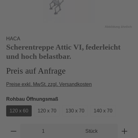
Abbildung ähnlich
HACA
Scherentreppe Attic VI, federleicht
und hoch belastbar.
Preis auf Anfrage
Preise exkl. MwSt. zzgl. Versandkosten
auswählen
Rohbau Öffnungsmaß
120 x 60
120 x 70
130 x 70
140 x 70
Produkt Anzahl: Gib den gewünschten Wert e
Stück