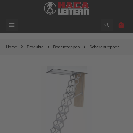
alt springen
Waren
Home
Produkte
Bodentreppen
Scherentreppen
Bildergalerie überspringen