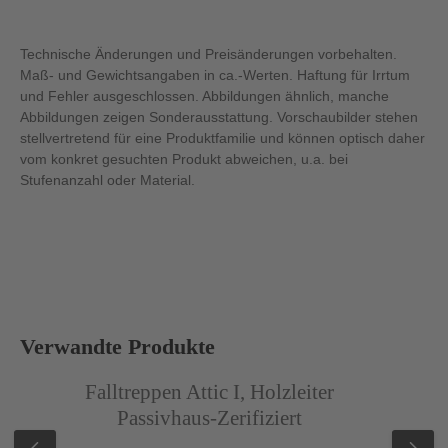
Technische Änderungen und Preisänderungen vorbehalten.
Maß- und Gewichtsangaben in ca.-Werten. Haftung für Irrtum
und Fehler ausgeschlossen. Abbildungen ähnlich, manche
Abbildungen zeigen Sonderausstattung. Vorschaubilder stehen
stellvertretend für eine Produktfamilie und können optisch daher
vom konkret gesuchten Produkt abweichen, u.a. bei
Stufenanzahl oder Material.
Produktgalerie überspringen
Verwandte Produkte
Abbildung ähnlich
Abb
Falltreppen Attic I, Holzleiter
Passivhaus-Zerifiziert