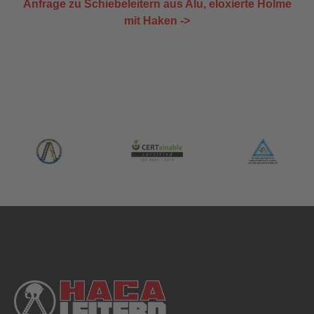
Anfrage zu Schiebeleitern aus Alu, eloxierte Holme
mit Haken ->