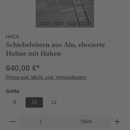
HACA
Schiebeleitern aus Alu, eloxierte
Holme mit Haken
640,00 €*
Preise exkl. MwSt. zzgl. Versandkosten
auswählen
Größe
8
10
12
Produkt Anzahl: Gib den gewünschten Wert e
Stück