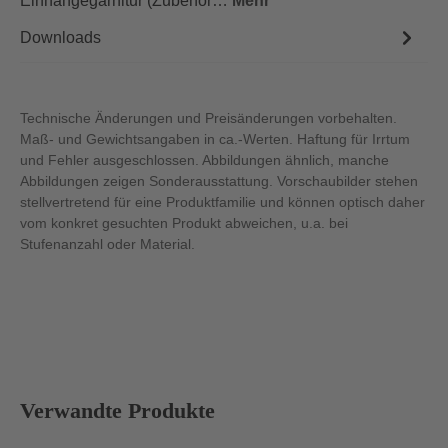
Einhängegarnitur (Zubehör…
Mehr
Downloads
Technische Änderungen und Preisänderungen vorbehalten.
Maß- und Gewichtsangaben in ca.-Werten. Haftung für Irrtum
und Fehler ausgeschlossen. Abbildungen ähnlich, manche
Abbildungen zeigen Sonderausstattung. Vorschaubilder stehen
stellvertretend für eine Produktfamilie und können optisch daher
vom konkret gesuchten Produkt abweichen, u.a. bei
Stufenanzahl oder Material.
Produktgalerie überspringen
Verwandte Produkte
Abbildung ähnlich