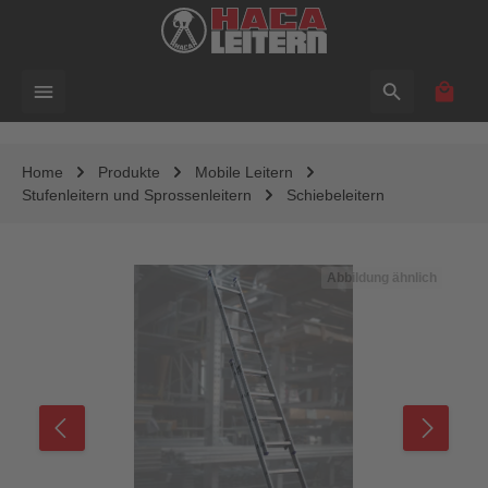
alt springen
Waren
Home
Produkte
Mobile Leitern
Stufenleitern und Sprossenleitern
Schiebeleitern
Bildergalerie überspringen
Abbildung ähnlich