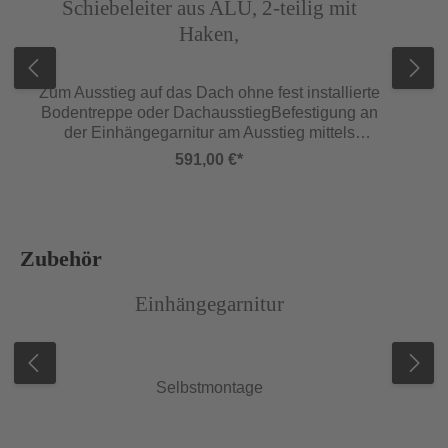
Schiebeleiter aus ALU, 2-teilig mit
Haken,
Zum Ausstieg auf das Dach ohne fest installierte
Bodentreppe oder DachausstiegBefestigung an
der Einhängegarnitur am Ausstieg mittels
Hakenset an der LeiterKann
591,00 €*
zusammengeschoben gelagert werdenLieferung
inklusive Hakenset. Verwendung nur in
eingehängtem Zustand erlaubtinkl.
Sicherungshaken der verhindert, dass die Leiter
ent­fernt wird, während der Benutzer auf dem
Produktgalerie überspringen
Zubehör
Dach/-boden istMaximale Länge 6,10 m
Abbildung ähnlich
Abb
ausgezogen 2,46 m zusammengeschoben
Einhängegarnitur
Lichte Weite 370 mm
Selbstmontage