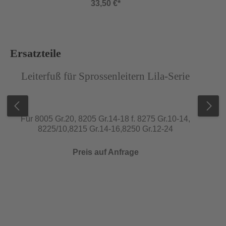
33,50 €*
Produktgalerie überspringen
Ersatzteile
Abbildung ähnlich
Abb
Leiterfuß für Sprossenleitern Lila-Serie
Für 8005 Gr.20, 8205 Gr.14-18 f. 8275 Gr.10-14,
8225/10,8215 Gr.14-16,8250 Gr.12-24
Preis auf Anfrage