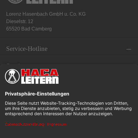
Lorenz Hasenbach GmbH u. Co. KG
Dieselstr. 12
65520 Bad Camberg
Service-Hotline
Service
Informationen
* Alle Preise exkl. gesetzl. Mehrwertsteuer
Dieses Angebot ist speziell für Industrie, Handwerk und
Gewerbe bestimmt.