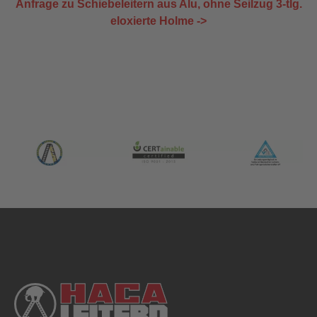
Anfrage zu Schiebeleitern aus Alu, ohne Seilzug 3-tlg.
eloxierte Holme ->