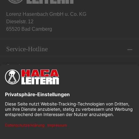
Lorenz Hasenbach GmbH u. Co. KG
Dieselstr. 12
65520 Bad Camberg
Service-Hotline
Service
Informationen
* Alle Preise exkl. gesetzl. Mehrwertsteuer
Dieses Angebot ist speziell für Industrie, Handwerk und
Gewerbe bestimmt.