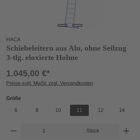
HACA
Schiebeleitern aus Alu, ohne Seilzug
3-tlg. eloxierte Holme
1.045,00 €*
Preise exkl. MwSt. zzgl. Versandkosten
auswählen
Größe
6
8
10
11
12
14
Produkt Anzahl: Gib den gewünschten Wert e
Stück