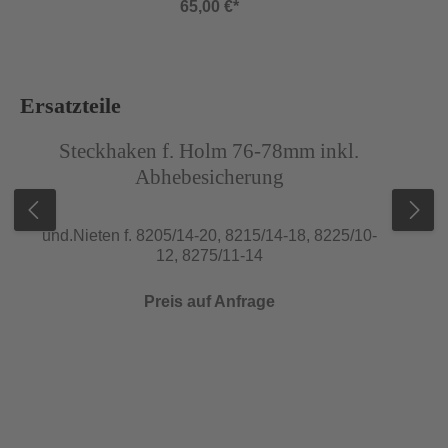
65,00 €*
der Leiter, schont die Dachrinne. Enthält einen
Halter. Wir empfehlen die Verwendung von zwei
Haltern. Sichert die Leiter in der Dachrinne vor
dem ersten Besteigen.
Produktgalerie überspringen
Ersatzteile
Abbildung ähnlich
Abb
Steckhaken f. Holm 76-78mm inkl.
Abhebesicherung
und.Nieten f. 8205/14-20, 8215/14-18, 8225/10-
12, 8275/11-14
Preis auf Anfrage