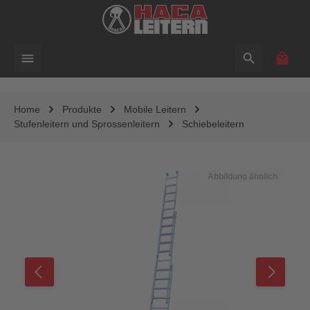
alt springen
Waren
Home
Produkte
Mobile Leitern
Stufenleitern und Sprossenleitern
Schiebeleitern
Bildergalerie überspringen
Abbildung ähnlich