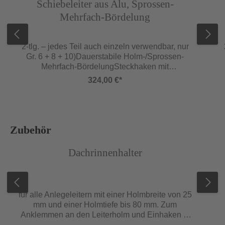
Schiebeleiter aus Alu, Sprossen-
Mehrfach-Bördelung
2-tlg. – jedes Teil auch einzeln verwendbar, nur
Gr. 6 + 8 + 10)Dauerstabile Holm-/Sprossen-
Mehrfach-BördelungSteckhaken mit
AbhebesicherungMit Klappfuß am unteren
324,00 €*
Leiterende bei Gr. 6Typ 6205.05 mit Traverse
gemäß DIN EN 131Lichte Weite ca. 300 mm,
äußere Leiterbreite ca. 430 mm,
Sprossenabstand 280 mm, Traversenbreite 930
mm
Produktgalerie überspringen
Zubehör
Abbildung ähnlich
Abb
Dachrinnenhalter
für alle Anlegeleitern mit einer Holmbreite von 25
mm und einer Holmtiefe bis 80 mm. Zum
Anklemmen an den Leiterholm und Einhaken in
die Dachrinne. Verhindert seitliches Abgleiten