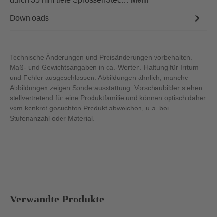
durch 35 mm tiefe SprossenStec…
Mehr
Downloads
Technische Änderungen und Preisänderungen vorbehalten.
Maß- und Gewichtsangaben in ca.-Werten. Haftung für Irrtum
und Fehler ausgeschlossen. Abbildungen ähnlich, manche
Abbildungen zeigen Sonderausstattung. Vorschaubilder stehen
stellvertretend für eine Produktfamilie und können optisch daher
vom konkret gesuchten Produkt abweichen, u.a. bei
Stufenanzahl oder Material.
Produktgalerie überspringen
Verwandte Produkte
Abbildung ähnlich
Abb