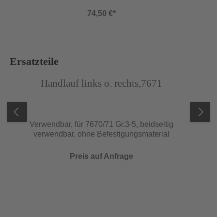
74,50 €*
Produktgalerie überspringen
Ersatzteile
Abbildung ähnlich
Abb
Handlauf links o. rechts,7671
Verwendbar, für 7670/71 Gr.3-5, beidseitig
verwendbar, ohne Befestigungsmaterial
Preis auf Anfrage