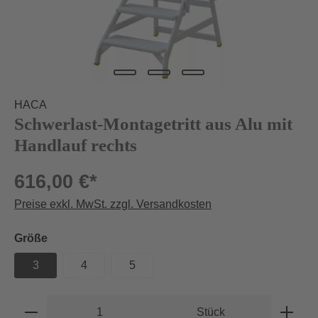
HACA
Schwerlast-Montagetritt aus Alu mit
Handlauf rechts
616,00 €*
Preise exkl. MwSt. zzgl. Versandkosten
auswählen
Größe
3
4
5
Produkt Anzahl: Gib den gewünschten Wert e
Stück