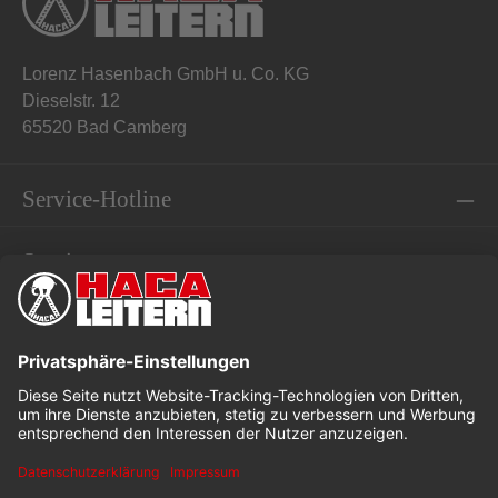
Lorenz Hasenbach GmbH u. Co. KG
Dieselstr. 12
65520 Bad Camberg
Service-Hotline
Service
Informationen
* Alle Preise exkl. gesetzl. Mehrwertsteuer
Dieses Angebot ist speziell für Industrie, Handwerk und