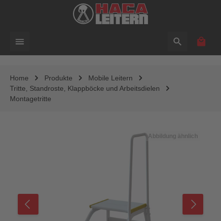
alt springen
Waren
Home
Produkte
Mobile Leitern
Tritte, Standroste, Klappböcke und Arbeitsdielen
Montagetritte
Bildergalerie überspringen
Abbildung ähnlich