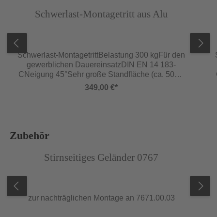
Abbildung ähnlich
Abb
Schwerlast-Montagetritt aus Alu
Schwerlast-MontagetrittBelastung 300 kgFür den
gewerblichen DauereinsatzDIN EN 14 183-
CNeigung 45°Sehr große Standfläche (ca. 500 x
400 mm)Geschweißte, sehr stabile und
349,00 €*
verwindungssteife
RechteckrohrkonstruktionHohe Trittsicherheit
durch 200 mm tiefe rutschhemmende
StufenStufenantrittskanten nach innen
abgewinkelt, keine Verletzungsgefahr durch
Produktgalerie überspringen
Zubehör
scharfe KantenStirnseitiges Geländer als
Abbildung ähnlich
Abb
ZubehörTyp 7671 – Standardausführung mit
Stirnseitiges Geländer 0767
geschraubten, leicht auswechselbaren
Leiterfüßen.
zur nachträglichen Montage an 7671.00.03