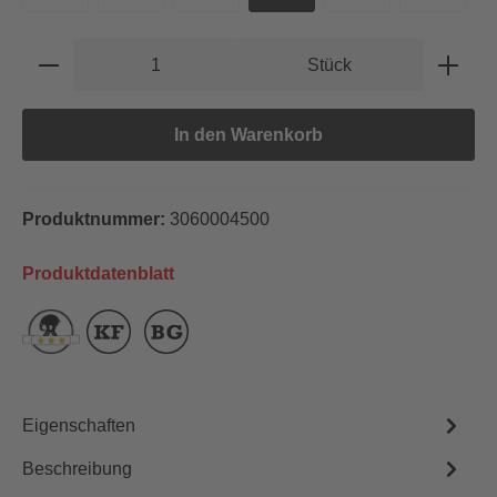
Produkt Anzahl: Gib den gewünschten Wert e
Stück
In den Warenkorb
Produktnummer:
3060004500
Produktdatenblatt
Eigenschaften
Beschreibung