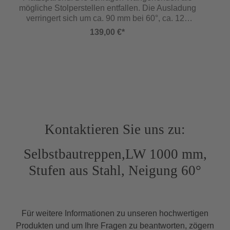
Sonderausstattungen (siehe ab Seite 149):
mögliche Stolperstellen entfallen. Die Ausladung
Lotrecht abgewinkelte Fußenden anstelle
verringert sich um ca. 90 mm bei 60°, ca. 120
schräger Wangenenden Treppenschuhe anstelle
mm bei 45° Neigung. (Für 2 Stück Holme)
Treppenfußwinkeln Haken anstelle
139,00 €*
Treppenkopfscharnier Zwischenpodest Türchen
selbstschließend Treppe komplett montiert
(Aufpreis 20 %) Preis für Fixmaßtreppen
(Zwischenmaße »senkrechte Höhe...«): Preis
der nächsten GrößeSelbstbautreppen mit
Neigung 35° – 36° entsprechen der
Arbeitsstättenverordnung und den
Arbeitsstättenrichtlinien als Wartungszugang.
Selbstbautreppen mit Neigung 35° – 55°
Kontaktieren Sie uns zu:
entsprechen der DGUV 101-002 „Treppen bei
Bauarbeiten“ DIN EN ISO 14122 DIN EN 131 In
Selbstbautreppen,LW 1000 mm,
Anlehnung an DIN EN ISO 14122/DIN EN 131
Stufen aus Stahl, Neigung 60°
Für weitere Informationen zu unseren hochwertigen
Produkten und um Ihre Fragen zu beantworten, zögern