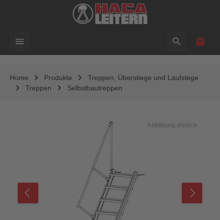
alt springen
Waren
Home
Produkte
Treppen, Überstiege und Laufstege
Treppen
Selbstbautreppen
Bildergalerie überspringen
Abbildung ähnlich