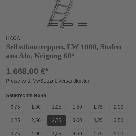
HACA
Selbstbautreppen, LW 1000, Stufen
aus Alu, Neigung 60°
1.668,00 €*
Preise exkl. MwSt. zzgl. Versandkosten
auswählen
Senkrechte Höhe
0,75
1,00
1,25
1,50
1,75
2,00
2,25
2,50
2,75
3,00
3,25
3,50
3,75
4,00
4,25
4,50
4,75
5,00