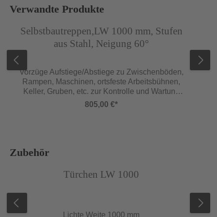
Produktgalerie überspringen
Verwandte Produkte
Abbildung ähnlich
Abb
Selbstbautreppen,LW 1000 mm, Stufen
aus Stahl, Neigung 60°
Vorzüge Aufstiege/Abstiege zu Zwischenböden,
Rampen, Maschinen, ortsfeste Arbeitsbühnen,
Keller, Gruben, etc. zur Kontrolle und Wartung
Zur Befestigung am Boden Lieferung im Bausatz
805,00 €*
Holme Obere Wangenenden mit
Treppenkopfscharnier zur Befestigung an
waagerechten/senkrechten Flächen Untere
Wangenenden mit Treppenfußwinkel, inkl.
Bohrung zur Befestigung am Boden Geländer
Produktgalerie überspringen
Zubehör
Einseitig, kann rechts oder links montiert werden
Abbildung ähnlich
(auf Anfrage beidseitiges oder ohne Geländer
Türchen LW 1000
möglich) Zweiter Handlauf bei Wandabstand
>120 mm nach DIN EN ISO 14122-3 erforderlich
Ab 60° ist ein zweiter Handlauf nach DIN EN
ISO 14122-3 immer erforderlich
Lichte Weite 1000 mm