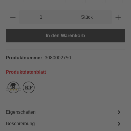
Produkt Anzahl: Gib den gewünschten Wert e
Stück
In den Warenkorb
Produktnummer:
3080002750
Produktdatenblatt
Eigenschaften
Beschreibung