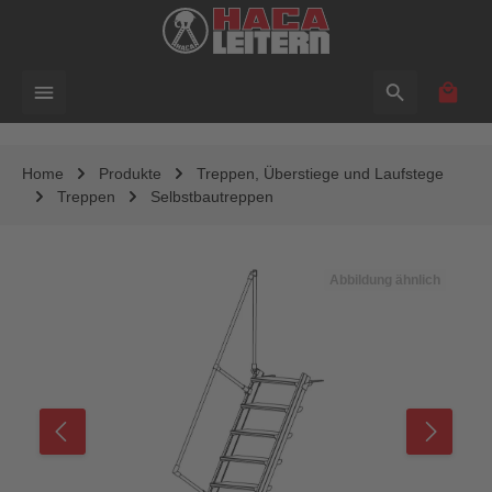
alt springen
Waren
Home
Produkte
Treppen, Überstiege und Laufstege
Treppen
Selbstbautreppen
Bildergalerie überspringen
Abbildung ähnlich