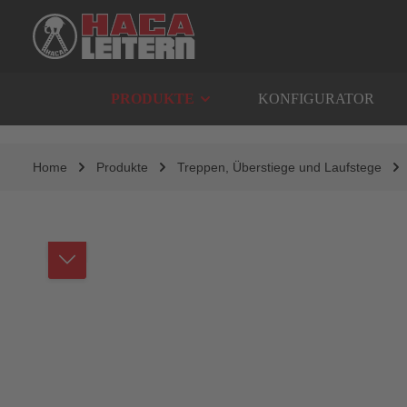
springen
Zur Hauptnavigation springen
PRODUKTE
KONFIGURATOR
Home
Produkte
Treppen, Überstiege und Laufstege
Bildergalerie überspringen