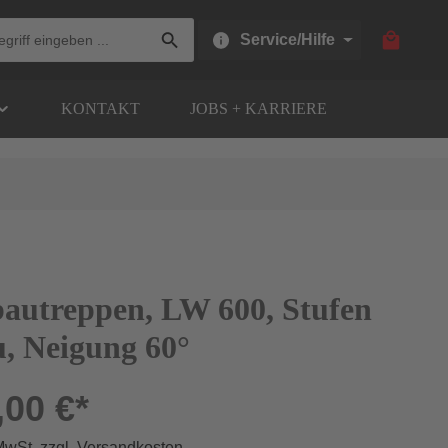
Warenkor
Service/Hilfe
KONTAKT
JOBS + KARRIERE
bautreppen, LW 600, Stufen
u, Neigung 60°
,00 €*
 MwSt. zzgl. Versandkosten