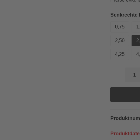
Senkrechte
0,75
1
2,50
2
4,25
4
Produkt 
Produktnu
Produktdate