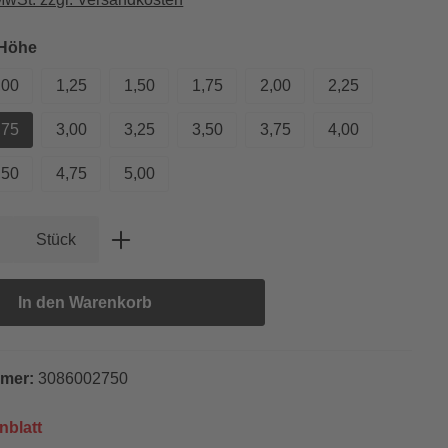
auswählen
 Höhe
,00
1,25
1,50
1,75
2,00
2,25
,75
3,00
3,25
3,50
3,75
4,00
,50
4,75
5,00
Anzahl: Gib den gewünschten Wert ein oder
Stück
In den Warenkorb
mmer:
3086002750
nblatt