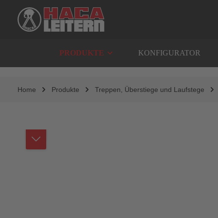
springen
Zur Hauptnavigation springen
PRODUKTE
KONFIGURATOR
Home
Produkte
Treppen, Überstiege und Laufstege
Bildergalerie überspringen