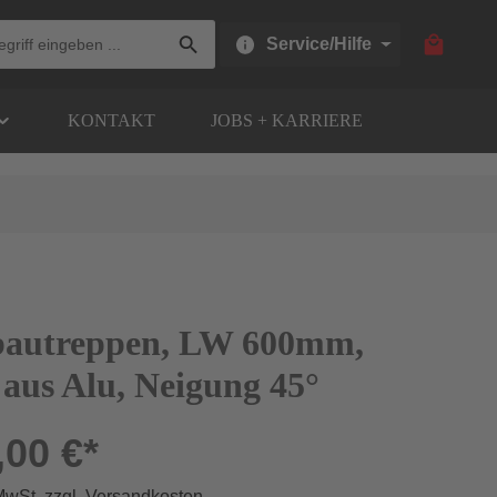
Warenkor
Service/Hilfe
KONTAKT
JOBS + KARRIERE
bautreppen, LW 600mm,
 aus Alu, Neigung 45°
,00 €*
 MwSt. zzgl. Versandkosten