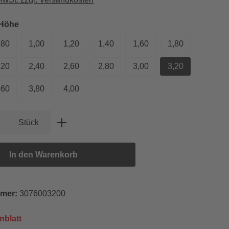
auswählen
 Höhe
,80
1,00
1,20
1,40
1,60
1,80
,20
2,40
2,60
2,80
3,00
3,20
,60
3,80
4,00
Anzahl: Gib den gewünschten Wert ein oder
Stück
In den Warenkorb
mmer:
3076003200
nblatt