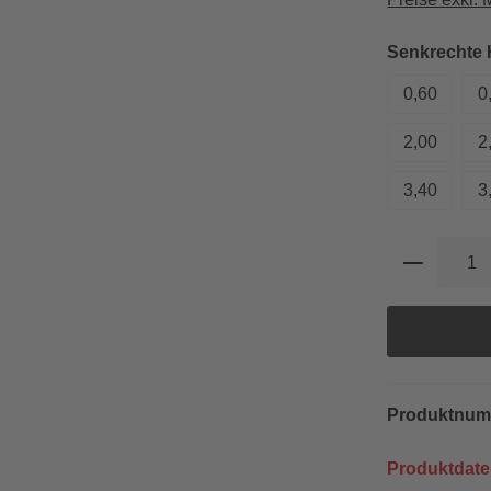
Senkrechte
0,60
0
2,00
2
3,40
3
Produkt 
Produktnu
Produktdate