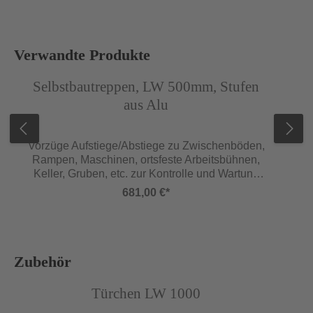
Produktgalerie überspringen
Verwandte Produkte
Abbildung ähnlich
Abb
Selbstbautreppen, LW 500mm, Stufen
aus Alu
Vorzüge Aufstiege/Abstiege zu Zwischenböden,
Rampen, Maschinen, ortsfeste Arbeitsbühnen,
Keller, Gruben, etc. zur Kontrolle und Wartung
Zum Einhängen Lieferung im Bausatz Bis 3m
681,00 €*
nach DIN EN 131 Ab 3m in Anlehnung an DIN
EN 131 Geländer Einseitig, kann rechts oder
links montiert werden (auf Anfrage beidseitiges
oder ohne Geländer möglich) Zweiter Handlauf
bei Wandabstand >120 mm
Produktgalerie überspringen
Zubehör
Sonderausstattungen (siehe ab Seite 149):
Abbildung ähnlich
Lotrecht abgewinkelte Fußenden anstelle
Türchen LW 1000
schräger Wangenenden Treppenfußwinkel