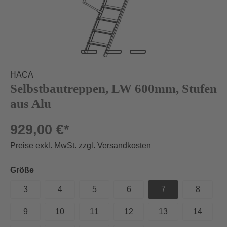
HACA
Selbstbautreppen, LW 600mm, Stufen
aus Alu
929,00 €*
Preise exkl. MwSt. zzgl. Versandkosten
auswählen
Größe
3
4
5
6
7
8
9
10
11
12
13
14