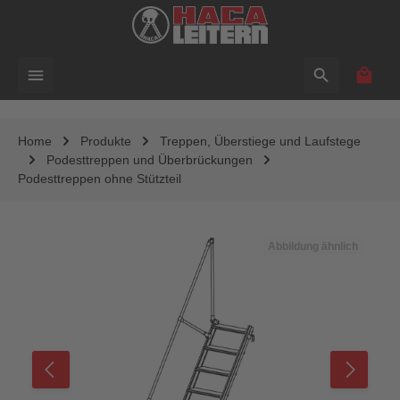
alt springen
Waren
Home
Produkte
Treppen, Überstiege und Laufstege
Podesttreppen und Überbrückungen
Podesttreppen ohne Stützteil
Bildergalerie überspringen
Abbildung ähnlich