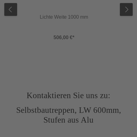
anstelle Treppenschuhen Zusätzliches
Hakenpaar für Parkstellung Zwischenpodest
Türchen selbstschließend Einhakvorrichtung
Lichte Weite 1000 mm
Treppe komplett montiert (Aufpreis 20 %) Preis
für Fixmaßtreppen (Zwischenmaße »senkrechte
Höhe...«): Preis der nächsten Größe
Selbstbautreppen mit Neigung 35° – 36°
506,00 €*
entsprechen der Arbeitsstättenverordnung und
den Arbeitsstättenrichtlinien als
Wartungszugang. Selbstbautreppen mit Neigung
35° – 55° entsprechen der DGUV 101-002
„Treppen bei Bauarbeiten“ DIN EN ISO 14122
DIN EN 131 In Anlehnung an DIN EN ISO
14122/DIN EN 131
Kontaktieren Sie uns zu:
Selbstbautreppen, LW 600mm,
Stufen aus Alu