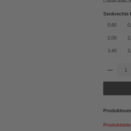
Senkrechte
0,60
0
2,00
2
3,40
3
Produkt 
Produktnu
Produktdate