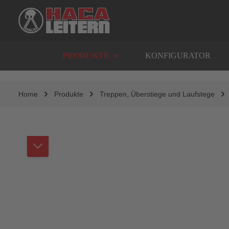
springen
Zur Hauptnavigation springen
PRODUKTE
KONFIGURATOR
Home
Produkte
Treppen, Überstiege und Laufstege
Bildergalerie überspringen