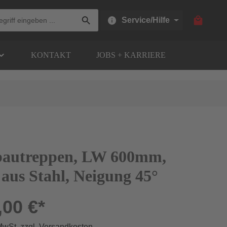
Warenkor
Service/Hilfe
KONTAKT
JOBS + KARRIERE
bautreppen, LW 600mm,
 aus Stahl, Neigung 45°
,00 €*
 MwSt. zzgl. Versandkosten