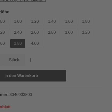
auswählen
 Höhe
,80
1,00
1,20
1,40
1,60
1,80
,20
2,40
2,60
2,80
3,00
3,20
,60
3,80
4,00
Anzahl: Gib den gewünschten Wert ein oder
Stück
In den Warenkorb
mmer:
3046003800
nblatt