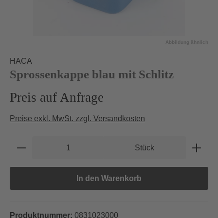
Abbildung ähnlich
HACA
Sprossenkappe blau mit Schlitz
Preis auf Anfrage
Preise exkl. MwSt. zzgl. Versandkosten
Produkt Anzahl: Gib den gewünschten Wert e
Stück
In den Warenkorb
Produktnummer:
0831023000