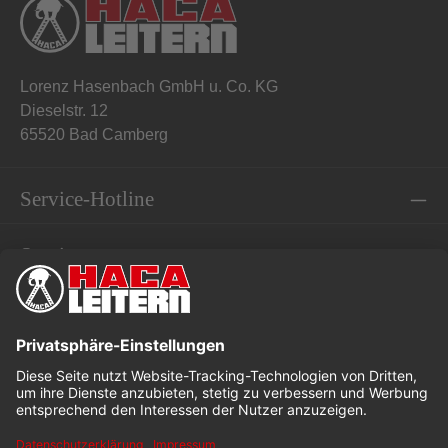
Lorenz Hasenbach GmbH u. Co. KG
Dieselstr. 12
65520 Bad Camberg
Service-Hotline
Service
Informationen
* Alle Preise exkl. gesetzl. Mehrwertsteuer