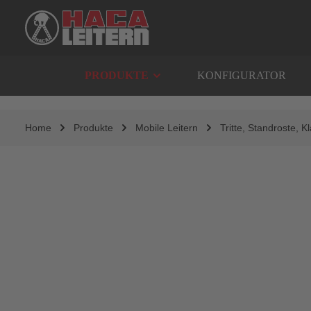
springen
Zur Hauptnavigation springen
PRODUKTE
KONFIGURATOR
Home
Produkte
Mobile Leitern
Tritte, Standroste, 
Bildergalerie überspringen