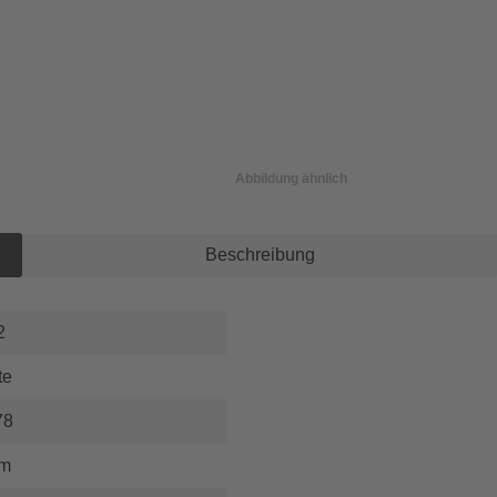
Abbildung ähnlich
Beschreibung
2
te
78
um