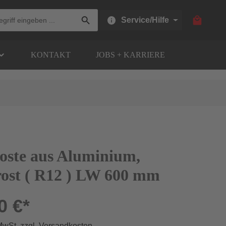
Warenkor
Service/Hilfe
KONTAKT
JOBS + KARRIERE
oste aus Aluminium,
rost ( R12 ) LW 600 mm
0 €*
 MwSt. zzgl. Versandkosten