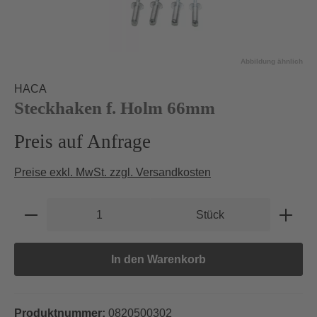
Abbildung ähnlich
HACA
Steckhaken f. Holm 66mm
Preis auf Anfrage
Preise exkl. MwSt. zzgl. Versandkosten
Produkt Anzahl: Gib den gewünschten Wert e
Stück
In den Warenkorb
Produktnummer:
0820500302