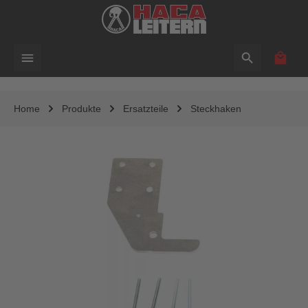
alt springen
Waren
Home
Produkte
Ersatzteile
Steckhaken
Bildergalerie überspringen