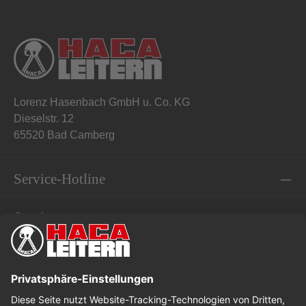
Lorenz Hasenbach GmbH u. Co. KG
Dieselstr. 12
65520 Bad Camberg
Service-Hotline
Service
Informationen