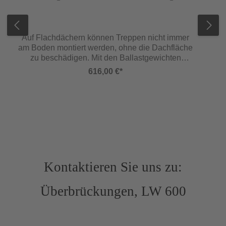
Auf Flachdächern können Treppen nicht immer
am Boden montiert werden, ohne die Dachfläche
zu beschädigen. Mit den Ballastgewichten
können die Überbrückungen ohne eine weitere
616,00 €*
Befestigung aufgestellt werden. (1 Stück für 1
Steigteil best. aus 4 Gewichten und
Verbindungsstangen)
Kontaktieren Sie uns zu:
Überbrückungen, LW 600