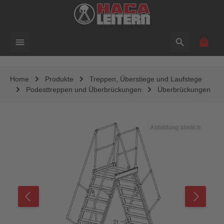
alt springen
Waren
Home
Produkte
Treppen, Überstiege und Laufstege
Podesttreppen und Überbrückungen
Überbrückungen
Bildergalerie überspringen
Abbildung ähnlich