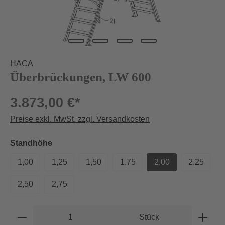
HACA
Überbrückungen, LW 600
3.873,00 €*
Preise exkl. MwSt. zzgl. Versandkosten
auswählen
Standhöhe
1,00
1,25
1,50
1,75
2,00
2,25
2,50
2,75
Produkt Anzahl: Gib den gewünschten Wert e
Stück