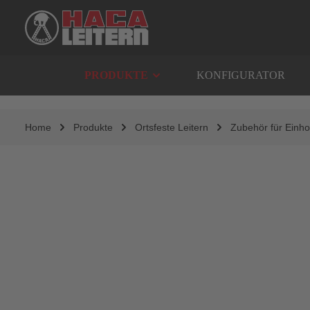
springen
Zur Hauptnavigation springen
PRODUKTE
KONFIGURATOR
Home
Produkte
Ortsfeste Leitern
Zubehör für Einho
Bildergalerie überspringen