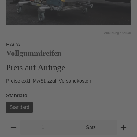
Abbildung ähnlich
HACA
Vollgummireifen
Preis auf Anfrage
Preise exkl. MwSt. zzgl. Versandkosten
auswählen
Standard
Standard
Produkt Anzahl: Gib den gewünschten Wert e
Satz