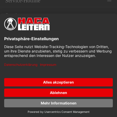
Service-Hotline
Service
Informationen
* Alle Preise exkl. gesetzl. Mehrwertsteuer
Dieses Angebot ist speziell für Industrie, Handwerk und
Gewerbe bestimmt.
Kataloge
Stellenangebote
Downloads
© 2026 Lorenz Hasenbach GmbH u. Co. KG with ❤ by
mister
bk!