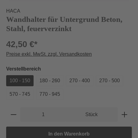
HACA
Wandhalter für Untergrund Beton,
Stahl, feuerverzinkt
42,50 €*
Preise exkl. MwSt. zzgl. Versandkosten
auswählen
Verstellbereich
100 - 150
180 - 260
270 - 400
270 - 500
570 - 745
770 - 945
Produkt Anzahl: Gib den gewünschten Wert e
Stück
In den Warenkorb