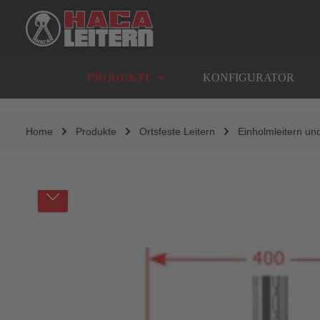
springen
Zur Hauptnavigation springen
PRODUKTE
KONFIGURATOR
Home
Produkte
Ortsfeste Leitern
Einholmleitern un
Bildergalerie überspringen