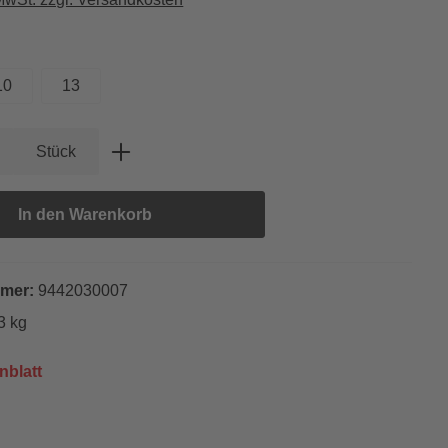
hlen
10
13
Anzahl: Gib den gewünschten Wert ein oder
Stück
In den Warenkorb
mmer:
9442030007
3 kg
nblatt