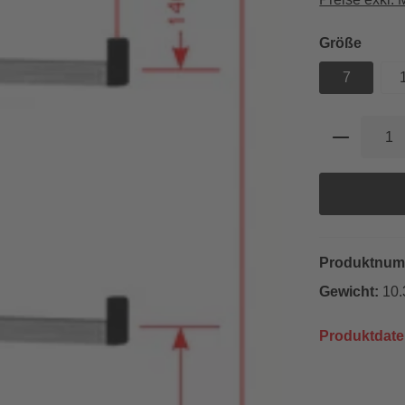
auswä
Größe
7
Produkt 
Produktnu
Gewicht:
10.
Produktdate