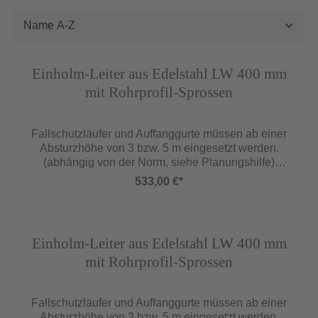
Abbildung ähnlich
Einholm-Leiter aus Edelstahl LW 400 mm
mit Rohrprofil-Sprossen
Fallschutzläufer und Auffanggurte müssen ab einer
Absturzhöhe von 3 bzw. 5 m eingesetzt werden.
(abhängig von der Norm, siehe Planungshilfe)
Wandbefestigungen sind im Abstand von max. 1,68
533,00 €*
m anzuordnen, es sind jedoch mindestens 2
Befestigungspunkte pro Leiterteil vorzusehen.
Leiterzüge Typ 0544.14/0944.14 sind im Abstand von
Abbildung ähnlich
0,98 m anzuordnen. Für Beton geeignete Dübel Typ
Einholm-Leiter aus Edelstahl LW 400 mm
0529.51.09 siehe Zubehör für Einholm-Leitern Seite
mit Rohrprofil-Sprossen
98. ** Verstellbare Wandbefestigungen dienen zum
Ausgleich von Untergrund-Rücksprüngen. Wenn
eine Leiter komplett mit verstellbaren
Fallschutzläufer und Auffanggurte müssen ab einer
Wandbefestigungen montiert werden soll, ist ein
Absturzhöhe von 3 bzw. 5 m eingesetzt werden.