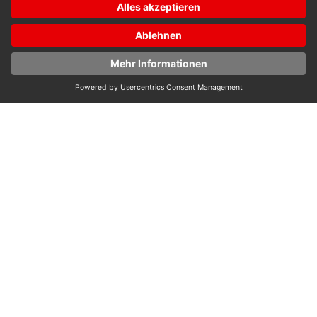
Mit unserem benutzerfreundlichen Online-Konfigurator
können Sie jetzt Ihre Traumleiter nach Ihren individuellen
Bedürfnissen gestalten. Entdecken Sie die Vorteile:
Entdecken Sie die Vorteile:
Maßgeschneidert für Sie
Maximale Sicherheit
Einfache Nutzung
Zum Online-Konfigurator