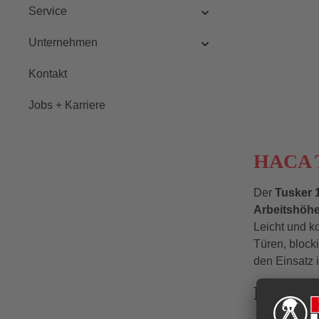
gelnde Fl
Service
Nivea
Unternehmen
Kontakt
Jobs + Karriere
HACA Tu
Der
Tusker
Arbeitshöhe
Leicht und k
Türen, block
den Einsatz 
Höchste