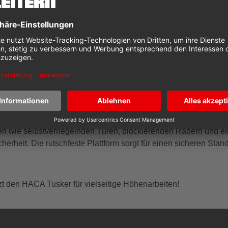
lifte überzeugen durch hochwertige Materialien und Verarbeitun
sige Leistung auch bei intensiver Nutzung. Der Lift ist speziell 
arkeit ab Lager
ift, egal welches Modell, ist in der Regel ab Lager verfügbar u
r Unternehmen, die zeitnah auf eine sichere Hebelösung angewie
eit auf höchstem Niveau
en wie selbstverriegelnden Türen, blockierenden Rädern und e
erheit. Die rutschfeste Plattform sorgt für einen sicheren Stan
zt den HACA Tusker für vielseitige Höhenarbeiten!