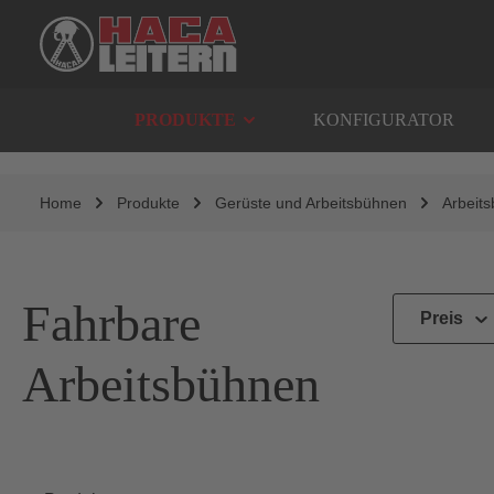
springen
Zur Hauptnavigation springen
PRODUKTE
KONFIGURATOR
Home
Produkte
Gerüste und Arbeitsbühnen
Arbeit
Fahrbare
Preis
Arbeitsbühnen
Abbildung ähnli