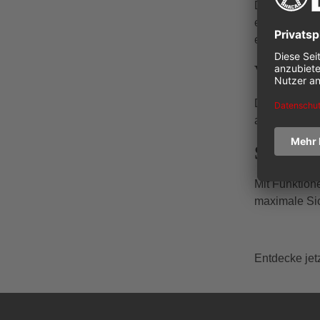
Die Personen
eine zuverläs
erfordern.
Verfügb
Der Personenl
attraktiv fü
Sicherh
Mit Funktion
maximale Sich
Entdecke jet