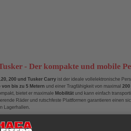
ügeltürOptische
ukontrolle
sker - Der kompakte und mobile Perso
120, 200 und Tusker Carry
ist der ideale vollelektronische Per
 von bis zu 5 Metern
und einer Tragfähigkeit von maximal
200
ompakt, bietet er maximale
Mobilität
und kann einfach transport
ierende Räder und rutschfeste Plattformen garantieren einen si
in Lagerhallen.
 Qualität für zuverlässige Einsätze