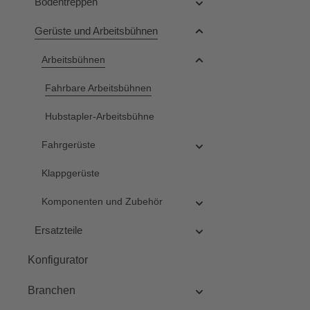
Bodentreppen
anh
absen
Gerüste und Arbeitsbühnen
Ausfü
unterschi
Arbeitsbühnen
erhältlich
120: 120 
Fahrbare Arbeitsbühnen
200 kgDer
12 V Elekt
Watt Leis
Hubstapler-Arbeitsbühne
Hubgesch
10 m/min
Fahrgerüste
ist integr
Klappgerüste
geladen
Schwerlas
Komponenten und Zubehör
l
vorha
Ersatzteile
vorhand
aus Alu-Ri
Konfigurator
0,70 
ein
Branchen
Seitenstüt