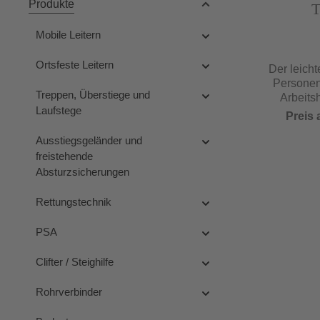
Produkte
T
Mobile Leitern
Ortsfeste Leitern
Der leicht
Personenl
Treppen, Überstiege und
Arbeits
Laufstege
Markt
Preis 
Arbeitsh
jede 
Ausstiegsgeländer und
Breite)Ei
freistehende
90 kg (oh
Absturzsicherungen
Ballastg
kg)Maße
Rettungstechnik
0,68 m x
sich mi
PSA
weiter Hil
in eine
Clifter / Steighilfe
verla
el
Rohrverbinder
Arbeitspl
280Voll