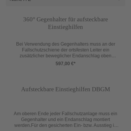
Abbildung ähnlich
360° Gegenhalter für aufsteckbare
Einstieghilfen
Bei Verwendung des Gegenhalters muss an der
Fallschutzschiene der ortsfesten Leiter ein
zusätzlicher beweglicher Endanschlag oben
(Bestell-Nr. 0529 4007 00) und eine zusätzliche
597,00 €*
Bügelschraube an der 3. Sprosse von oben montiert
werden (nicht enthalten).Wie Gegenhalter. Die
aufsteckbare Einstieghilfe kann jedoch nach links
Abbildung ähnlich
oder rechts um 180° gedreht werden. Dadurch ist der
Aufsteckbare Einstieghilfen DBGM
Einstieg oder Ausstieg auf engstem Raum möglich.
Am oberen Ende jeder Fallschutzanlage muss ein
Gegen­halter und ein Endanschlag montiert
werden.Für den gesicherten Ein- bzw. Ausstieg in