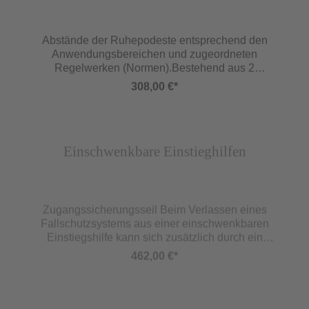
Abstände der Ruhepodeste entsprechend den
Anwen­dungs­bereichen und zugeordneten
Regelwerken (Normen).Bestehend aus 2
Standflächen von jeweils 130 x 300 mm, die
308,00 €*
bedienungsfreundlich einzeln mit dem Fuß ein- bzw.
ausgeklappt werden.
Abbildung ähnlich
Einschwenkbare Einstieghilfen
Zugangssicherungsseil Beim Verlassen eines
Fallschutzsystems aus einer einschwenkbaren
Einstiegshilfe kann sich zusätzlich durch ein
Zugangssicherungsseil geschützt werden. Details
462,00 €*
siehe Katalogteil »Persönliche
Schutzausrüstungen«Für den sicheren Ein- bzw.
Ausstieg. Erfüllt die Forderungen der DIN 18799:
Abbildung ähnlich
2019 und der DIN EN ISO 14122-4. Eingehakt in den