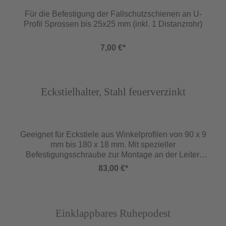
Für die Befestigung der Fallschutzschienen an U-
Profil Sprossen bis 25x25 mm (inkl. 1 Distanzrohr)
7,00 €*
Abbildung ähnlich
Eckstielhalter, Stahl feuerverzinkt
Geeignet für Eckstiele aus Winkelprofilen von 90 x 9
mm bis 180 x 18 mm. Mit spezieller
Befestigungsschraube zur Montage an der Leiter.
Der Befestigungsbügel kann in Holmrichtung an
83,00 €*
jeder beliebigen Stelle montiert werden.
Eckstielabstand 150 mm.
Abbildung ähnlich
Einklappbares Ruhepodest