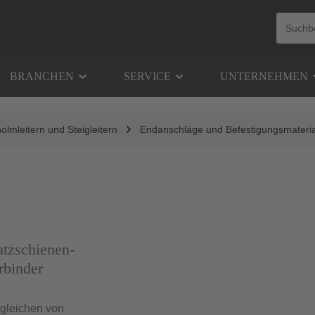
BRANCHEN
SERVICE
UNTERNEHMEN
olmleitern und Steigleitern
Endanschläge und Befestigungsmateria
ch
utzschienen-
Details
rbinder
gleichen von