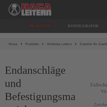
springen
Zur Hauptnavigation springen
PRODUKTE
KONFIGURATOR
Home
Produkte
Ortsfeste Leitern
Zubehör für Zweih
Endanschläge
Abbildung ähnli
und
Fallsch
Ve
Befestigungsma
Zum An