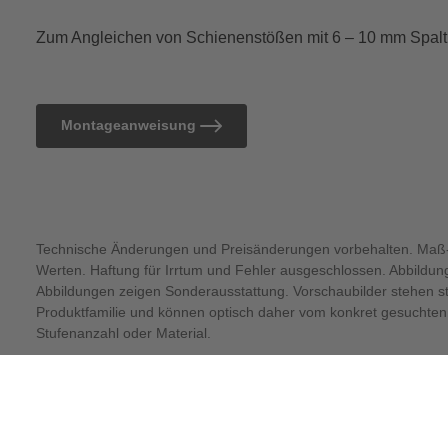
Zum Angleichen von Schienenstößen mit 6 – 10 mm Spal
Montageanweisung
Technische Änderungen und Preisänderungen vorbehalten. Maß-
Werten. Haftung für Irrtum und Fehler ausgeschlossen. Abbildu
Abbildungen zeigen Sonderausstattung. Vorschaubilder stehen ste
Produktfamilie und können optisch daher vom konkret gesuchten 
Stufenanzahl oder Material.