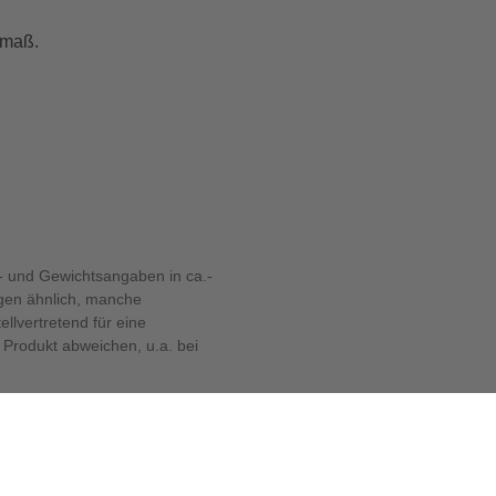
tmaß.
 und Gewichtsangaben in ca.-
ngen ähnlich, manche
llvertretend für eine
Produkt abweichen, u.a. bei