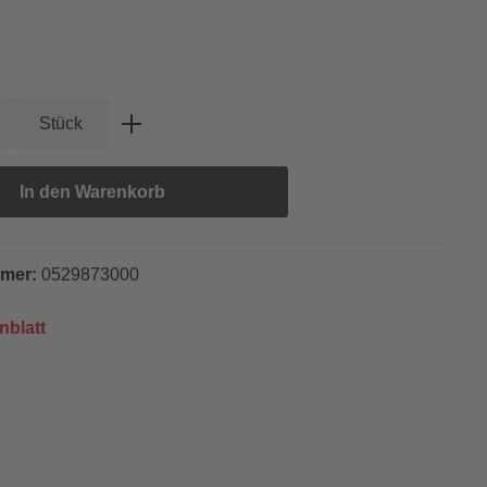
swählen
Anzahl: Gib den gewünschten Wert ein oder
Stück
In den Warenkorb
mmer:
0529873000
nblatt