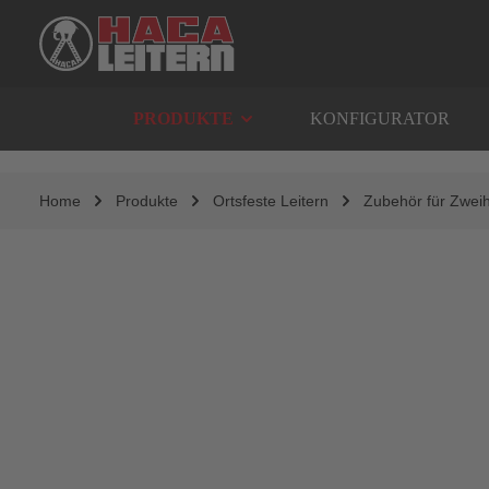
springen
Zur Hauptnavigation springen
PRODUKTE
KONFIGURATOR
Home
Produkte
Ortsfeste Leitern
Zubehör für Zweih
Bildergalerie überspringen