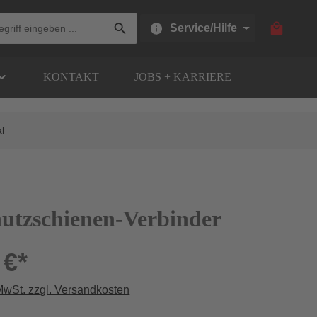
Warenkor
Service/Hilfe
KONTAKT
JOBS + KARRIERE
l
hutzschienen-Verbinder
 €*
 MwSt. zzgl. Versandkosten