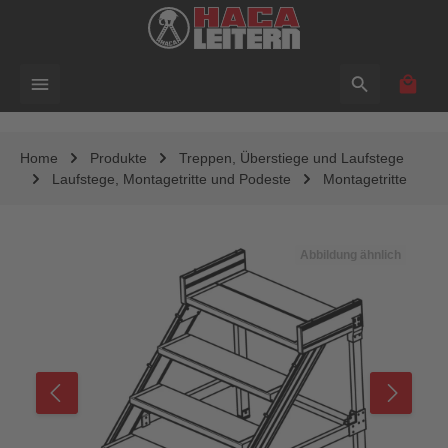
alt springen
Waren
Home
Produkte
Treppen, Überstiege und Laufstege
Laufstege, Montagetritte und Podeste
Montagetritte
Bildergalerie überspringen
Abbildung ähnlich