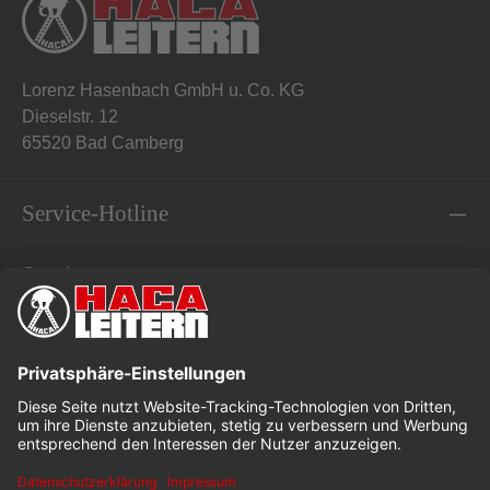
Lorenz Hasenbach GmbH u. Co. KG
Dieselstr. 12
65520 Bad Camberg
Service-Hotline
Service
Informationen
* Alle Preise exkl. gesetzl. Mehrwertsteuer