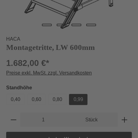
HACA
Montagetritte, LW 600mm
1.682,00 €*
Preise exkl. MwSt. zzgl. Versandkosten
auswählen
Standhöhe
0,40
0,60
0,80
0,99
Produkt Anzahl: Gib den gewünschten Wert e
Stück