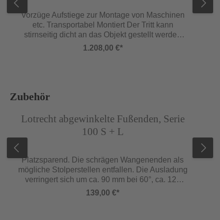
Vorzüge Aufstiege zur Montage von Maschinen
etc. Transportabel Montiert Der Tritt kann
stirnseitig dicht an das Objekt gestellt werden
Belastung bis 500 kg Holme Untere
1.208,00 €*
Wangenenden mit Treppenschuhen Podestholm
mit integrierter 100 mm hoher Fußleiste Stützteil
Aus Aluminium-Profil mit Aluminiumguss-
Verbindungen Verschraubt an Treppe und
Podest Mit Stützteilschuhen Maße Podestlänge
Produktgalerie überspringen
Zubehör
400 mm Stufentiefe 200 mm Neigung 45° Auf
Abbildung ähnlich
Abb
Anfrage ist eine Neigung von bis zu 78° möglich
Lotrecht abgewinkelte Fußenden, Serie
Sonderausstattungen (siehe ab Seite 149):
100 S + L
Podestvergrößerung Geländer Anschraubwinkel
für ortsfeste Montage anstelle der Schuhe
Lotrecht abgewinkelte Fußenden anstelle
Platzsparend. Die schrägen Wangenenden als
schräger Wangenenden Rollengarnitur Griffe
mögliche Stolperstellen entfallen. Die Ausladung
Türchen selbstschließend bei Einsatz von
verringert sich um ca. 90 mm bei 60°, ca. 120
Geländer
mm bei 45° Neigung. (Für 2 Stück Holme)
139,00 €*