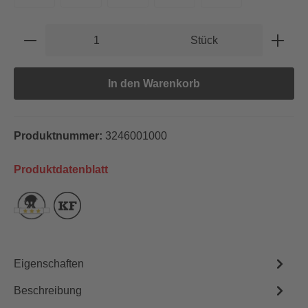
Produkt Anzahl: Gib den gewünschten Wert e
Stück
In den Warenkorb
Produktnummer:
3246001000
Produktdatenblatt
Eigenschaften
Beschreibung