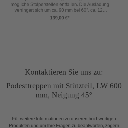
Podestlänge 1000 mm Podestgeländerhöhe
mögliche Stolperstellen entfallen. Die Ausladung
1100 mm Sonderausstattungen (siehe ab Seite
verringert sich um ca. 90 mm bei 60°, ca. 120
149): Podestvergrößerung/-verkleinerung
mm bei 45° Neigung. (Für 2 Stück Holme)
Lotrecht abgewinkelte Fußenden anstelle
139,00 €*
schräger Wangenenden Zwischenpodest
Türchen selbstschließend Preis für
Fixmaßtreppen (Zwischenmaße »senkrechte
Höhe...«): Preis der nächsten
GrößeSelbstbautreppen mit Neigung 35° – 36°
entsprechen der Arbeitsstättenverordnung und
den Arbeitsstättenrichtlinien als
Wartungszugang. Selbstbautreppen mit Neigung
W
35° – 55° entsprechen der DGUV 101-002
Kontaktieren Sie uns zu:
„Treppen bei Bauarbeiten“ DIN EN ISO 14122
DIN EN 131 In Anlehnung an DIN EN ISO
Podesttreppen mit Stützteil, LW 600
14122/DIN EN 131
mm, Neigung 45°
Für weitere Informationen zu unseren hochwertigen
Produkten und um Ihre Fragen zu beantworten, zögern