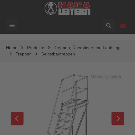
alt springen
Waren
Home
Produkte
Treppen, Überstiege und Laufstege
Treppen
Selbstbautreppen
Bildergalerie überspringen
Abbildung ähnlich