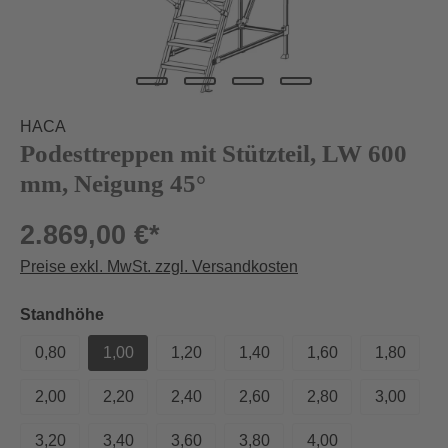
HACA
Podesttreppen mit Stützteil, LW 600
mm, Neigung 45°
2.869,00 €*
Preise exkl. MwSt. zzgl. Versandkosten
auswählen
Standhöhe
0,80
1,00
1,20
1,40
1,60
1,80
2,00
2,20
2,40
2,60
2,80
3,00
3,20
3,40
3,60
3,80
4,00