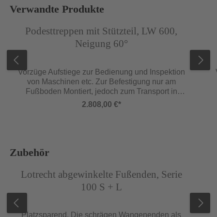
Produktgalerie überspringen
Verwandte Produkte
Abbildung ähnlich
Abb
Podesttreppen mit Stützteil, LW 600,
Neigung 60°
Vorzüge Aufstiege zur Bedienung und Inspektion
von Maschinen etc. Zur Befestigung nur am
Fußboden Montiert, jedoch zum Transport in
Baugruppen zerlegt Holme Untere
2.808,00 €*
Wangenenden mit Treppenfußwinkel, inkl.
Bohrung zur Befestigung am Boden Podestholm
mit integrierter 100 mm hoher Fußleiste
Geländer Beidseitig am Aufstieg Dreiseitig am
Podest (andere Ausführungen auf
Produktgalerie überspringen
Zubehör
Kundenwunsch möglich) Stützteil Aus
Abbildung ähnlich
Abb
Aluminium-Profil mit Aluminiumguss-
Lotrecht abgewinkelte Fußenden, Serie
Verbindungen Verschraubt an Treppe und
100 S + L
Podest Mit Winkel, inkl. Bohrung für ortsfeste
Montage Ab SH 3000 liefern wir inkl. obere
Wandbefestigung, siehe Seite 154 Maße
Platzsparend. Die schrägen Wangenenden als