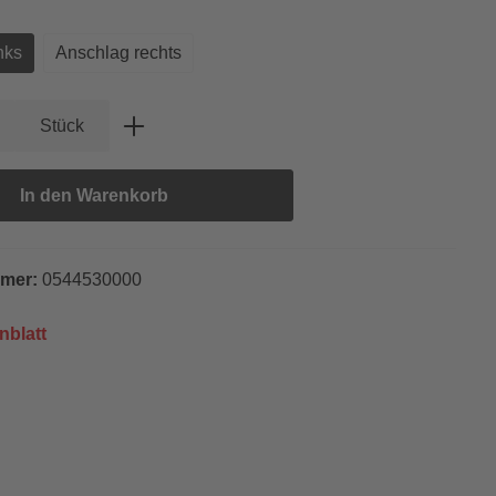
auswählen
g
nks
Anschlag rechts
Anzahl: Gib den gewünschten Wert ein oder
Stück
In den Warenkorb
mmer:
0544530000
nblatt