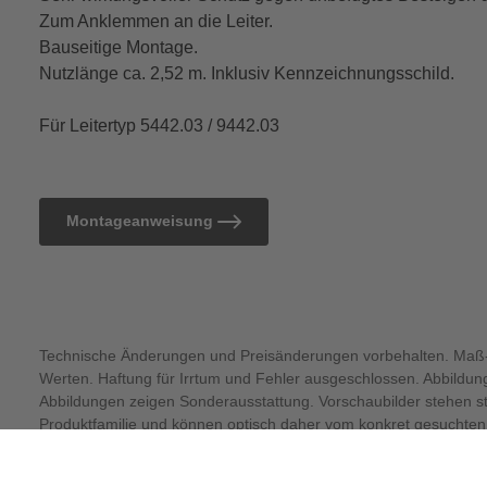
Zum Anklemmen an die Leiter.
Bauseitige Montage.
Nutzlänge ca. 2,52 m. Inklusiv Kennzeichnungsschild.
Für Leitertyp 5442.03 / 9442.03
Montageanweisung
Technische Änderungen und Preisänderungen vorbehalten. Maß-
Werten. Haftung für Irrtum und Fehler ausgeschlossen. Abbildu
Abbildungen zeigen Sonderausstattung. Vorschaubilder stehen ste
Produktfamilie und können optisch daher vom konkret gesuchten 
Stufenanzahl oder Material.