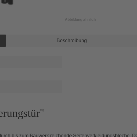
Abbildung ähnlich
Beschreibung
erungstür"
urch bis zum Bauwerk reichende Seitenverkleidungsbleche. Das