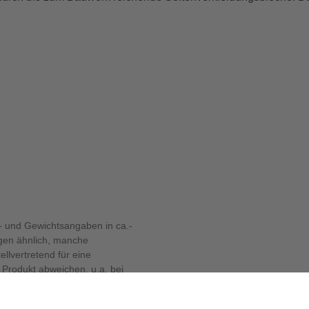
 und Gewichtsangaben in ca.-
ngen ähnlich, manche
llvertretend für eine
Produkt abweichen, u.a. bei