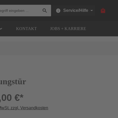
Warenkor
Service/Hilfe
KONTAKT
JOBS + KARRIERE
ungstür
,00 €*
 MwSt. zzgl. Versandkosten